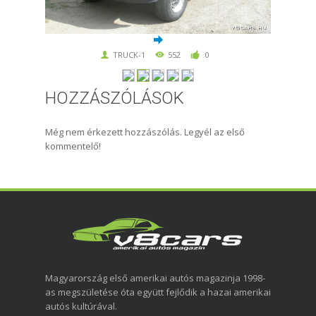
TRUCK-1
552
0
HOZZÁSZÓLÁSOK
Még nem érkezett hozzászólás. Legyél az első
kommentelő!
Magyarország első amerikai autós magazinja 1998-
as megszületése óta együtt fejlődik a hazai amerikai
autós kultúrával.