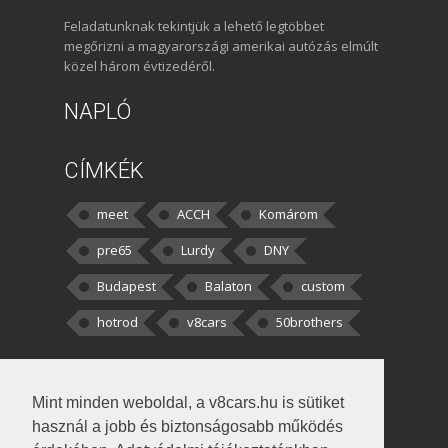
Feladatunknak tekintjük a lehető legtöbbet
megőrizni a magyarországi amerikai autózás elmúlt
közel három évtizedéről.
NAPLÓ
CÍMKÉK
meet
ACCH
Komárom
pre65
Lurdy
DNY
Budapest
Balaton
custom
hotrod
v8cars
50brothers
HOZZÁSZÓLÁSOK
Mint minden weboldal, a v8cars.hu is sütiket
kortisz:
Elszúrtam! Én csak két
használ a jobb és biztonságosabb működés
darabbaal számoltam. Nem tudtam, hogy fél autót,