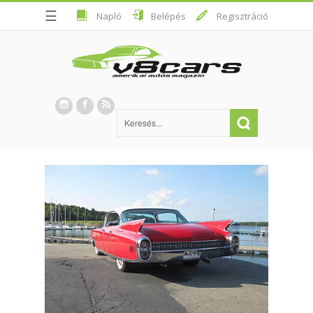
☰
Napló
Belépés
Regisztráció