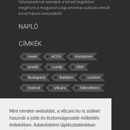
Feladatunknak tekintjük a lehető legtöbbet
megőrizni a magyarországi amerikai autózás elmúlt
közel három évtizedéről.
NAPLÓ
CÍMKÉK
meet
ACCH
Komárom
pre65
Lurdy
DNY
Budapest
Balaton
custom
hotrod
v8cars
50brothers
HOZZÁSZÓLÁSOK
Mint minden weboldal, a v8cars.hu is sütiket
kortisz:
Elszúrtam! Én csak két
használ a jobb és biztonságosabb működés
darabbaal számoltam. Nem tudtam, hogy fél autót,
érdekében. Adatvédelmi tájékoztatónkban