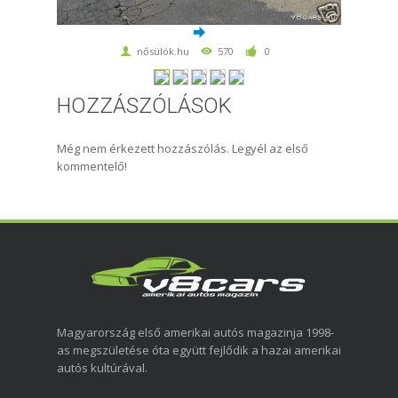
nősülök.hu
570
0
HOZZÁSZÓLÁSOK
Még nem érkezett hozzászólás. Legyél az első
kommentelő!
Magyarország első amerikai autós magazinja 1998-
as megszületése óta együtt fejlődik a hazai amerikai
autós kultúrával.