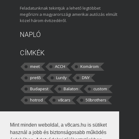
Feladatunknak tekintjük a lehető legtöbbet
megőrizni a magyarországi amerikai autózás elmúlt
közel három évtizedéről.
NAPLÓ
CÍMKÉK
meet
ACCH
Komárom
pre65
Lurdy
DNY
Budapest
Balaton
custom
hotrod
v8cars
50brothers
HOZZÁSZÓLÁSOK
Mint minden weboldal, a v8cars.hu is sütiket
kortisz:
Elszúrtam! Én csak két
használ a jobb és biztonságosabb működés
darabbaal számoltam. Nem tudtam, hogy fél autót,