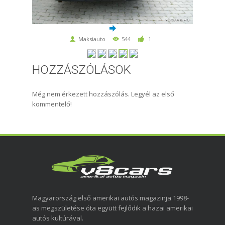
Maksiauto
544
1
HOZZÁSZÓLÁSOK
Még nem érkezett hozzászólás. Legyél az első
kommentelő!
Magyarország első amerikai autós magazinja 1998-
as megszületése óta együtt fejlődik a hazai amerikai
autós kultúrával.