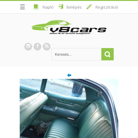
☰
Napló
Belépés
Regisztráció