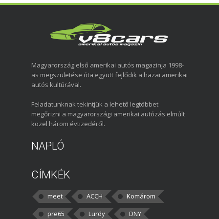
Magyarország első amerikai autós magazinja 1998-
as megszületése óta együtt fejlődik a hazai amerikai
autós kultúrával.
Feladatunknak tekintjük a lehető legtöbbet
megőrizni a magyarországi amerikai autózás elmúlt
közel három évtizedéről.
NAPLÓ
CÍMKÉK
meet
ACCH
Komárom
pre65
Lurdy
DNY