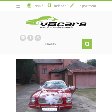
☰
Napló
Belépés
Regisztráció