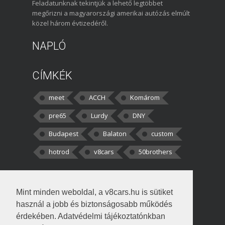
Feladatunknak tekintjük a lehető legtöbbet
megőrizni a magyarországi amerikai autózás elmúlt
közel három évtizedéről.
NAPLÓ
CÍMKÉK
meet
ACCH
Komárom
pre65
Lurdy
DNY
Budapest
Balaton
custom
hotrod
v8cars
50brothers
HOZZÁSZÓLÁSOK
Mint minden weboldal, a v8cars.hu is sütiket
kortisz:
Elszúrtam! Én csak két
használ a jobb és biztonságosabb működés
darabbaal számoltam. Nem tudtam, hogy fél autót,
érdekében. Adatvédelmi tájékoztatónkban