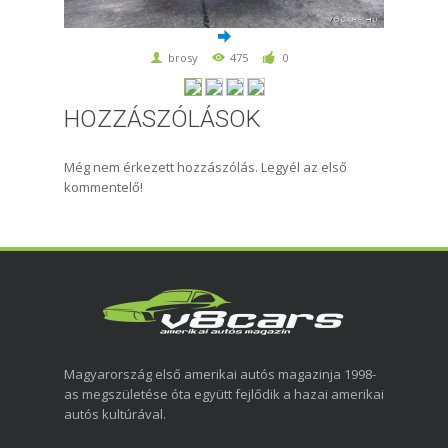
brosy
475
0
HOZZÁSZÓLÁSOK
Még nem érkezett hozzászólás. Legyél az első
kommentelő!
Magyarország első amerikai autós magazinja 1998-
as megszületése óta együtt fejlődik a hazai amerikai
autós kultúrával.