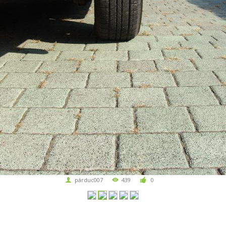
párduc007
439
0