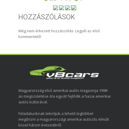
HOZZÁSZÓLÁSOK
Még nem érkezett hozzászólás. Legyél az első
kommentelő!
Magyarország első amerikai autós magazinja 1998-
as megszületése óta együtt fejlődik a hazai amerikai
autós kultúrával.
Feladatunknak tekintjük a lehető legtöbbet
megőrizni a magyarországi amerikai autózás elmúlt
közel három évtizedéről.