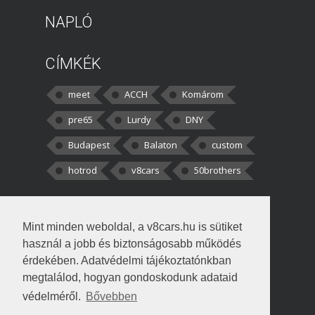
NAPLÓ
CÍMKÉK
meet
ACCH
Komárom
pre65
Lurdy
DNY
Budapest
Balaton
custom
hotrod
v8cars
50brothers
HOZZÁSZÓLÁSOK
Mint minden weboldal, a v8cars.hu is sütiket
kortisz:
Elszúrtam! Én csak két
használ a jobb és biztonságosabb működés
darabbaal számoltam. Nem tudtam, hogy fél autót,
érdekében. Adatvédelmi tájékoztatónkban
megtalálod, hogyan gondoskodunk adataid
Béke:
Tényleg nagyon jó kérdés volt
védelméről.
Bővebben
!fasza Örültem is nagyon, amikor