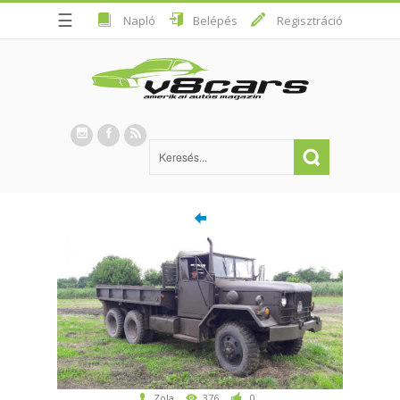
☰
Napló
Belépés
Regisztráció
Zola
376
0