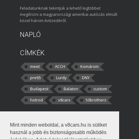
Feladatunknak tekintjük a lehető legtöbbet
megőrizni a magyarországi amerikai autózás elmúlt
közel három évtizedéről.
NAPLÓ
CÍMKÉK
meet
ACCH
Komárom
pre65
Lurdy
DNY
Budapest
Balaton
custom
hotrod
v8cars
50brothers
HOZZÁSZÓLÁSOK
Mint minden weboldal, a v8cars.hu is sütiket
kortisz:
Elszúrtam! Én csak két
használ a jobb és biztonságosabb működés
darabbaal számoltam. Nem tudtam, hogy fél autót,