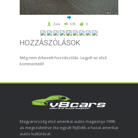
Zola
578
0
HOZZÁSZÓLÁSOK
Még nem érkezett hozzászólás. Legyél az első
kommentelő!
Magyarország első amerikai autós magazinja 1998-
as megszületése óta együtt fejlődik a hazai amerikai
autós kultúrával.