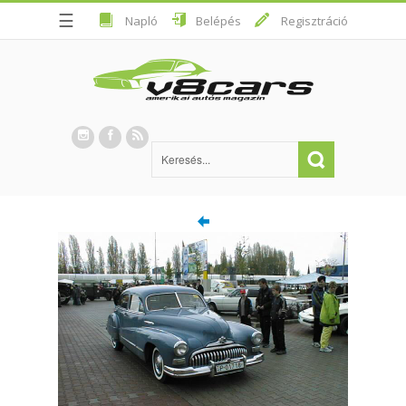
☰
Napló
Belépés
Regisztráció