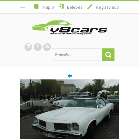
☰
Napló
Belépés
Regisztráció