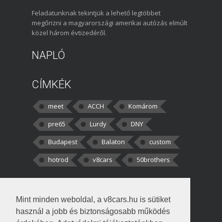
Feladatunknak tekintjük a lehető legtöbbet
megőrizni a magyarországi amerikai autózás elmúlt
közel három évtizedéről.
NAPLÓ
CÍMKÉK
meet
ACCH
Komárom
pre65
Lurdy
DNY
Budapest
Balaton
custom
hotrod
v8cars
50brothers
HOZZÁSZÓLÁSOK
Mint minden weboldal, a v8cars.hu is sütiket
kortisz:
Elszúrtam! Én csak két
használ a jobb és biztonságosabb működés
darabbaal számoltam. Nem tudtam, hogy fél autót,