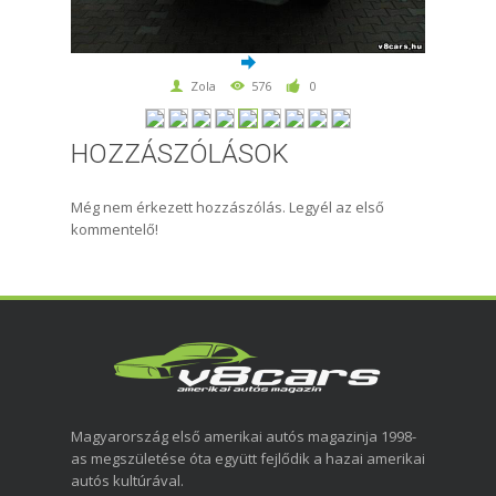
Zola
576
0
HOZZÁSZÓLÁSOK
Még nem érkezett hozzászólás. Legyél az első
kommentelő!
Magyarország első amerikai autós magazinja 1998-
as megszületése óta együtt fejlődik a hazai amerikai
autós kultúrával.