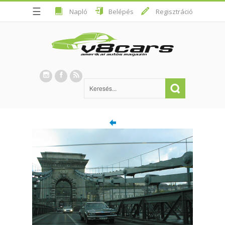
☰
Napló
Belépés
Regisztráció