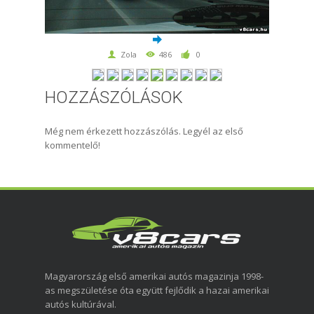
Zola
486
0
HOZZÁSZÓLÁSOK
Még nem érkezett hozzászólás. Legyél az első
kommentelő!
Magyarország első amerikai autós magazinja 1998-
as megszületése óta együtt fejlődik a hazai amerikai
autós kultúrával.