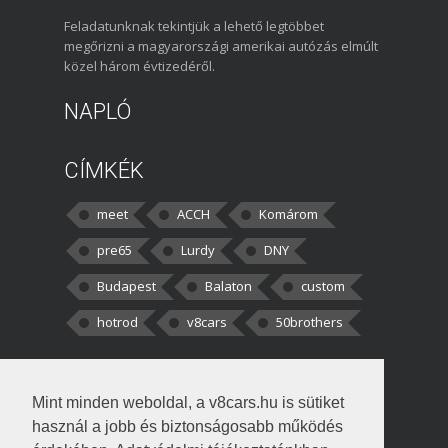
Feladatunknak tekintjük a lehető legtöbbet
megőrizni a magyarországi amerikai autózás elmúlt
közel három évtizedéről.
NAPLÓ
CÍMKÉK
meet
ACCH
Komárom
pre65
Lurdy
DNY
Budapest
Balaton
custom
hotrod
v8cars
50brothers
HOZZÁSZÓLÁSOK
Mint minden weboldal, a v8cars.hu is sütiket
kortisz:
Elszúrtam! Én csak két
használ a jobb és biztonságosabb működés
darabbaal számoltam. Nem tudtam, hogy fél autót,