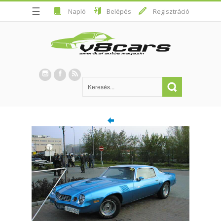
☰
Napló
Belépés
Regisztráció