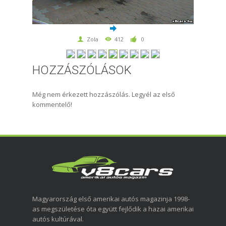
Zola
412
0
HOZZÁSZÓLÁSOK
Még nem érkezett hozzászólás. Legyél az első
kommentelő!
Magyarország első amerikai autós magazinja 1998-
as megszületése óta együtt fejlődik a hazai amerikai
autós kultúrával.