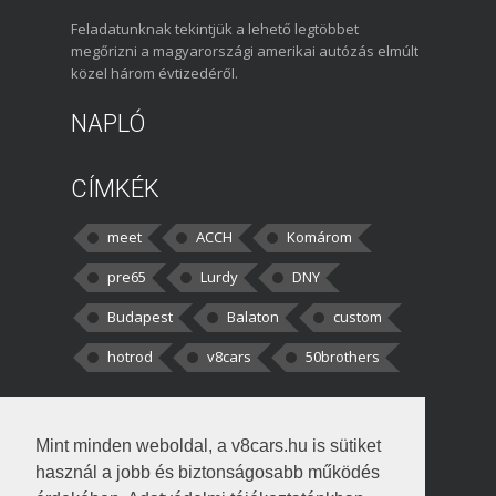
Feladatunknak tekintjük a lehető legtöbbet
megőrizni a magyarországi amerikai autózás elmúlt
közel három évtizedéről.
NAPLÓ
CÍMKÉK
meet
ACCH
Komárom
pre65
Lurdy
DNY
Budapest
Balaton
custom
hotrod
v8cars
50brothers
HOZZÁSZÓLÁSOK
Mint minden weboldal, a v8cars.hu is sütiket
kortisz:
Elszúrtam! Én csak két
használ a jobb és biztonságosabb működés
darabbaal számoltam. Nem tudtam, hogy fél autót,