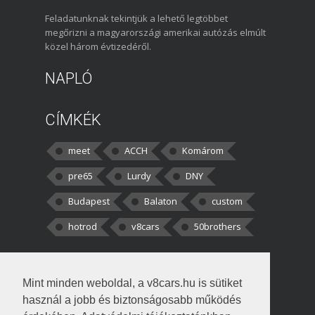
Feladatunknak tekintjük a lehető legtöbbet
megőrizni a magyarországi amerikai autózás elmúlt
közel három évtizedéről.
NAPLÓ
CÍMKÉK
meet
ACCH
Komárom
pre65
Lurdy
DNY
Budapest
Balaton
custom
hotrod
v8cars
50brothers
HOZZÁSZÓLÁSOK
Mint minden weboldal, a v8cars.hu is sütiket
kortisz:
Elszúrtam! Én csak két
használ a jobb és biztonságosabb működés
darabbaal számoltam. Nem tudtam, hogy fél autót,