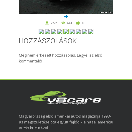
Zola
441
0
HOZZÁSZÓLÁSOK
Még nem érkezett hozzászólás. Legyél az első
kommentelő!
Magyarország első amerikai autós magazinja 1998-
as megszületése óta együtt fejlődik a hazai amerikai
autós kultúrával.