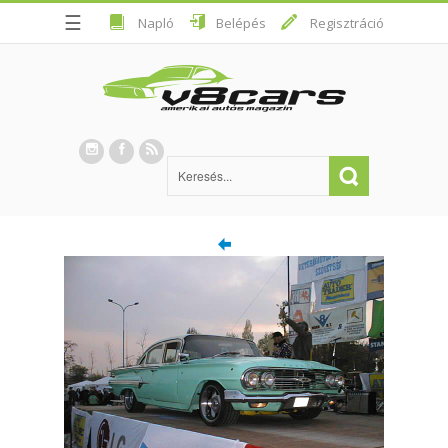
☰
Napló
Belépés
Regisztráció