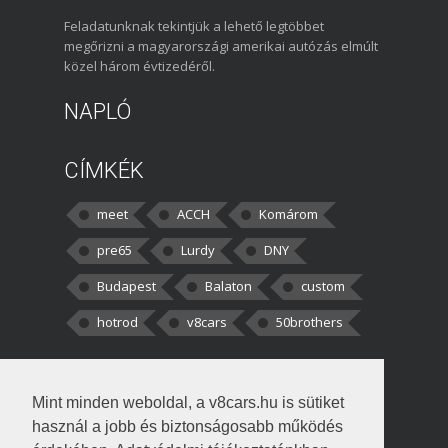
Feladatunknak tekintjük a lehető legtöbbet
megőrizni a magyarországi amerikai autózás elmúlt
közel három évtizedéről.
NAPLÓ
CÍMKÉK
meet
ACCH
Komárom
pre65
Lurdy
DNY
Budapest
Balaton
custom
hotrod
v8cars
50brothers
HOZZÁSZÓLÁSOK
Mint minden weboldal, a v8cars.hu is sütiket
kortisz:
Elszúrtam! Én csak két
használ a jobb és biztonságosabb működés
darabbaal számoltam. Nem tudtam, hogy fél autót,