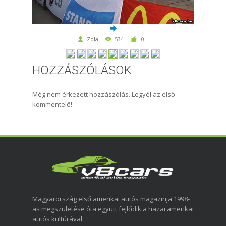
Zola
534
0
HOZZÁSZÓLÁSOK
Még nem érkezett hozzászólás. Legyél az első
kommentelő!
Magyarország első amerikai autós magazinja 1998-
as megszületése óta együtt fejlődik a hazai amerikai
autós kultúrával.