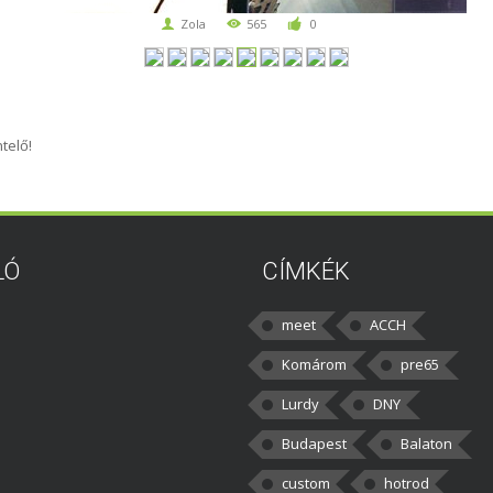
Zola
565
0
telő!
LÓ
CÍMKÉK
meet
ACCH
Komárom
pre65
Lurdy
DNY
Budapest
Balaton
custom
hotrod