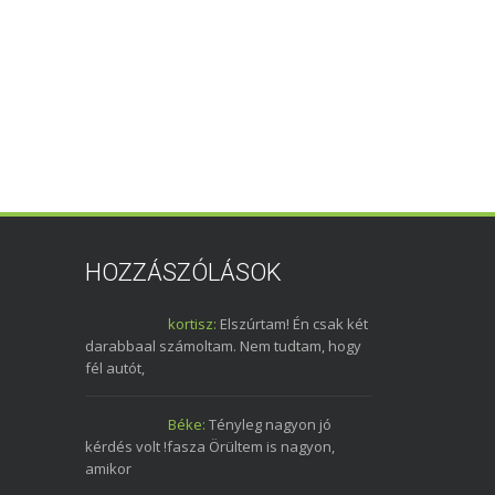
HOZZÁSZÓLÁSOK
kortisz:
Elszúrtam! Én csak két
darabbaal számoltam. Nem tudtam, hogy
fél autót,
Béke:
Tényleg nagyon jó
kérdés volt !fasza Örültem is nagyon,
amikor