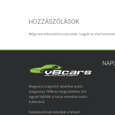
HOZZÁSZÓLÁSOK
Még nem érkezett hozzászólás. Legyél az első kommen
NAP
Magyarország első amerikai autós
magazinja 1998-as megszületése óta
együtt fejlődik a hazai amerikai autós
kultúrával.
Feladatunknak tekintjük a lehető