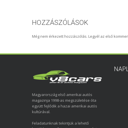
HOZZÁSZÓLÁSOK
Még nem érkezett hozzászólás. Legyél az első kommen
NAP
Magyarország első amerikai autós
magazinja 1998-as megszületése óta
együtt fejlődik a hazai amerikai autós
kultúrával.
Feladatunknak tekintjük a lehető