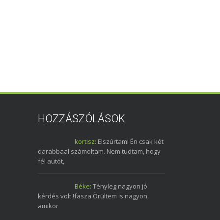
HOZZÁSZÓLÁSOK
kortisz:
Elszúrtam! Én csak két
darabbaal számoltam. Nem tudtam, hogy
fél autót,
Béke:
Tényleg nagyon jó
kérdés volt !fasza Örültem is nagyon,
amikor