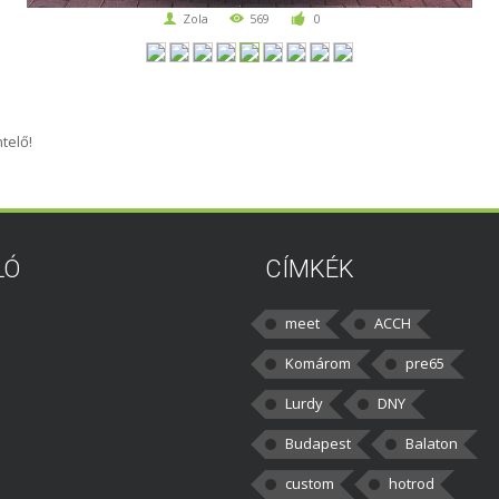
Zola
569
0
telő!
LÓ
CÍMKÉK
meet
ACCH
Komárom
pre65
Lurdy
DNY
Budapest
Balaton
custom
hotrod