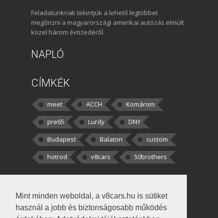
Feladatunknak tekintjük a lehető legtöbbet
megőrizni a magyarországi amerikai autózás elmúlt
közel három évtizedéről.
NAPLÓ
CÍMKÉK
meet
ACCH
Komárom
pre65
Lurdy
DNY
Budapest
Balaton
custom
hotrod
v8cars
50brothers
HOZZÁSZÓLÁSOK
Mint minden weboldal, a v8cars.hu is sütiket
kortisz:
Elszúrtam! Én csak két
használ a jobb és biztonságosabb működés
darabbaal számoltam. Nem tudtam, hogy fél autót,