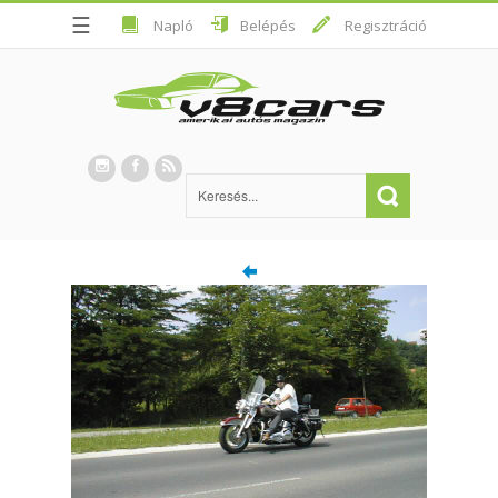
☰
Napló
Belépés
Regisztráció