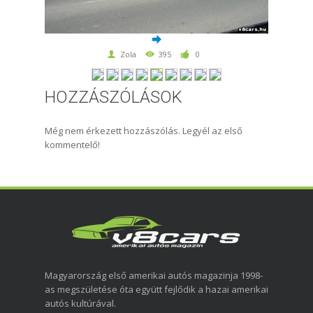
Zola
395
0
HOZZÁSZÓLÁSOK
Még nem érkezett hozzászólás. Legyél az első
kommentelő!
Magyarország első amerikai autós magazinja 1998-
as megszületése óta együtt fejlődik a hazai amerikai
autós kultúrával.