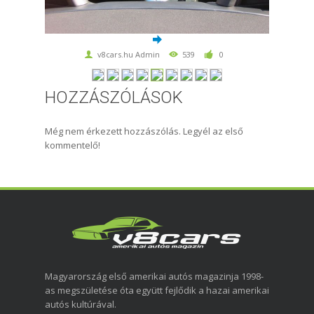
v8cars.hu Admin
539
0
HOZZÁSZÓLÁSOK
Még nem érkezett hozzászólás. Legyél az első
kommentelő!
Magyarország első amerikai autós magazinja 1998-
as megszületése óta együtt fejlődik a hazai amerikai
autós kultúrával.