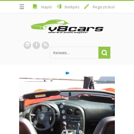
☰
Napló
Belépés
Regisztráció