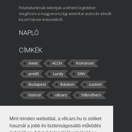
Feladatunknak tekintjük a lehető legtöbbet
megőrizni a magyarországi amerikai autózás elmúlt
közel három évtizedéről.
NAPLÓ
CÍMKÉK
meet
ACCH
Komárom
pre65
Lurdy
DNY
Budapest
Balaton
custom
hotrod
v8cars
50brothers
HOZZÁSZÓLÁSOK
Mint minden weboldal, a v8cars.hu is sütiket
kortisz:
Elszúrtam! Én csak két
használ a jobb és biztonságosabb működés
darabbaal számoltam. Nem tudtam, hogy fél autót,