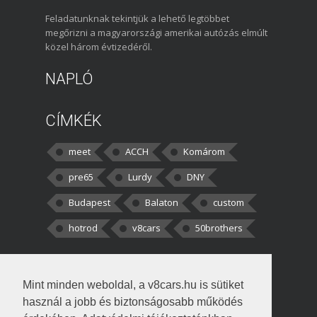
Feladatunknak tekintjük a lehető legtöbbet
megőrizni a magyarországi amerikai autózás elmúlt
közel három évtizedéről.
NAPLÓ
CÍMKÉK
meet
ACCH
Komárom
pre65
Lurdy
DNY
Budapest
Balaton
custom
hotrod
v8cars
50brothers
HOZZÁSZÓLÁSOK
Mint minden weboldal, a v8cars.hu is sütiket
kortisz:
Elszúrtam! Én csak két
használ a jobb és biztonságosabb működés
darabbaal számoltam. Nem tudtam, hogy fél autót,