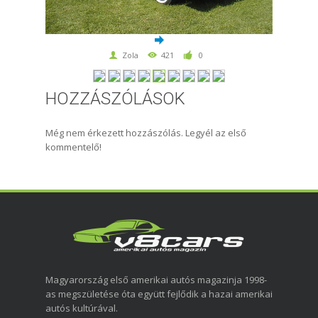
Zola
421
0
HOZZÁSZÓLÁSOK
Még nem érkezett hozzászólás. Legyél az első
kommentelő!
Magyarország első amerikai autós magazinja 1998-
as megszületése óta együtt fejlődik a hazai amerikai
autós kultúrával.