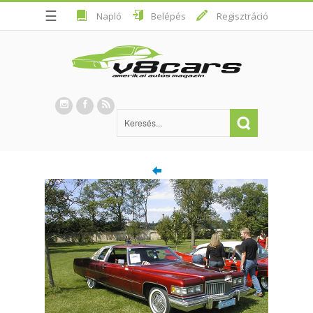
☰
Napló
Belépés
Regisztráció