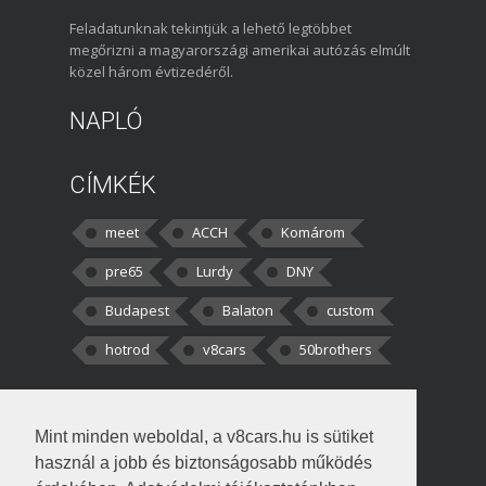
Feladatunknak tekintjük a lehető legtöbbet
megőrizni a magyarországi amerikai autózás elmúlt
közel három évtizedéről.
NAPLÓ
CÍMKÉK
meet
ACCH
Komárom
pre65
Lurdy
DNY
Budapest
Balaton
custom
hotrod
v8cars
50brothers
HOZZÁSZÓLÁSOK
Mint minden weboldal, a v8cars.hu is sütiket
kortisz:
Elszúrtam! Én csak két
használ a jobb és biztonságosabb működés
darabbaal számoltam. Nem tudtam, hogy fél autót,