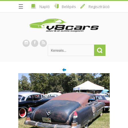
☰
Napló
Belépés
Regisztráció