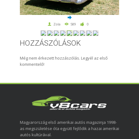
Zola
589
0
HOZZÁSZÓLÁSOK
Még nem érkezett hozzászólás. Legyél az első
kommentelő!
Magyarország első amerikai autós magazinja 1998-
as megszületése óta együtt fejlődik a hazai amerikai
autós kultúrával.