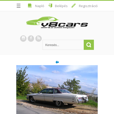
☰
Napló
Belépés
Regisztráció