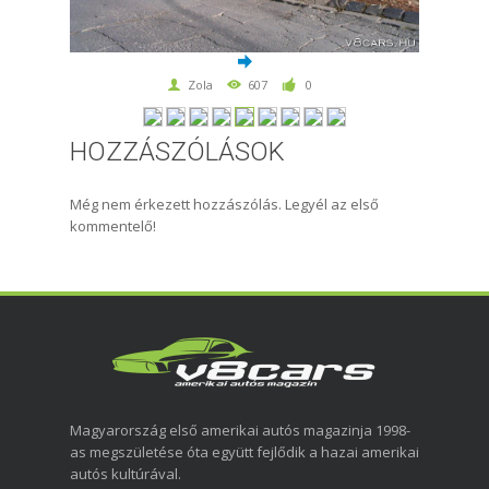
Zola
607
0
HOZZÁSZÓLÁSOK
Még nem érkezett hozzászólás. Legyél az első
kommentelő!
Magyarország első amerikai autós magazinja 1998-
as megszületése óta együtt fejlődik a hazai amerikai
autós kultúrával.