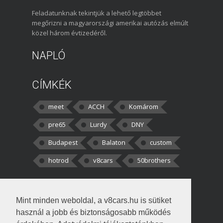
Feladatunknak tekintjük a lehető legtöbbet
megőrizni a magyarországi amerikai autózás elmúlt
közel három évtizedéről.
NAPLÓ
CÍMKÉK
meet
ACCH
Komárom
pre65
Lurdy
DNY
Budapest
Balaton
custom
hotrod
v8cars
50brothers
HOZZÁSZÓLÁSOK
Mint minden weboldal, a v8cars.hu is sütiket
kortisz:
Elszúrtam! Én csak két
használ a jobb és biztonságosabb működés
darabbaal számoltam. Nem tudtam, hogy fél autót,