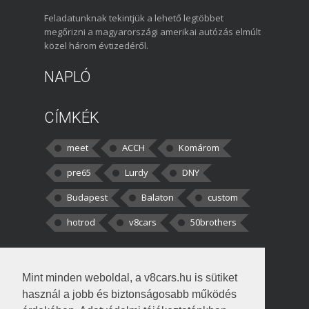
Feladatunknak tekintjük a lehető legtöbbet
megőrizni a magyarországi amerikai autózás elmúlt
közel három évtizedéről.
NAPLÓ
CÍMKÉK
meet
ACCH
Komárom
pre65
Lurdy
DNY
Budapest
Balaton
custom
hotrod
v8cars
50brothers
HOZZÁSZÓLÁSOK
Mint minden weboldal, a v8cars.hu is sütiket
kortisz:
Elszúrtam! Én csak két
használ a jobb és biztonságosabb működés
darabbaal számoltam. Nem tudtam, hogy fél autót,