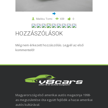
Malibu Tomi
659
0
HOZZÁSZÓLÁSOK
Még nem érkezett hozzászólás. Legyél az első
kommentelő!
Magyarország első amerikai autós magazinja 1998-
as megszületése óta együtt fejlődik a hazai amerikai
autós kultúrával.