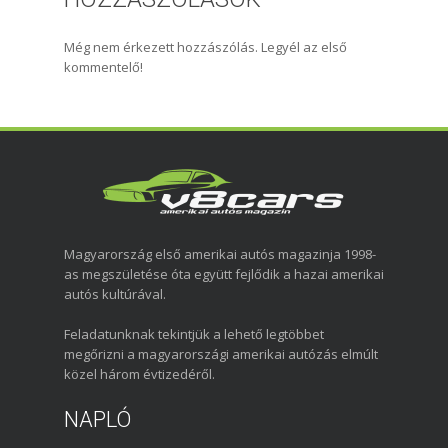
Még nem érkezett hozzászólás. Legyél az első
kommentelő!
Magyarország első amerikai autós magazinja 1998-
as megszületése óta együtt fejlődik a hazai amerikai
autós kultúrával.
Feladatunknak tekintjük a lehető legtöbbet
megőrizni a magyarországi amerikai autózás elmúlt
közel három évtizedéről.
NAPLÓ