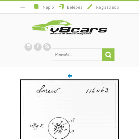
☰
Napló
Belépés
Regisztráció