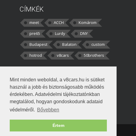
CÍMKÉK
meet
ACCH
Komárom
pre65
Lurdy
DNY
Budapest
Balaton
custom
hotrod
v8cars
50brothers
HOZZÁSZÓLÁSOK
Mint minden weboldal, a v8cars.hu is sütiket
kortisz:
Elszúrtam! Én csak két
használ a jobb és biztonságosabb működés
darabbaal számoltam. Nem tudtam, hogy fél autót,
érdekében. Adatvédelmi tájékoztatónkban
megtalálod, hogyan gondoskodunk adataid
Béke:
Tényleg nagyon jó kérdés volt
védelméről.
Bővebben
!fasza Örültem is nagyon, amikor
Értem
Copyright © 1998-2026 v8cars.hu
T
|
|
Szerzői jogok