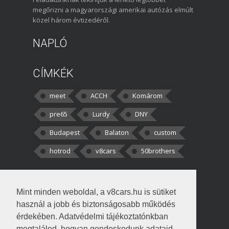
megőrizni a magyarországi amerikai autózás elmúlt
közel három évtizedéről.
NAPLÓ
CÍMKÉK
meet
ACCH
Komárom
pre65
Lurdy
DNY
Budapest
Balaton
custom
hotrod
v8cars
50brothers
HOZZÁSZÓLÁSOK
Mint minden weboldal, a v8cars.hu is sütiket
kortisz:
Elszúrtam! Én csak két
használ a jobb és biztonságosabb működés
darabbaal számoltam. Nem tudtam, hogy fél autót,
érdekében. Adatvédelmi tájékoztatónkban
megtalálod, hogyan gondoskodunk adataid