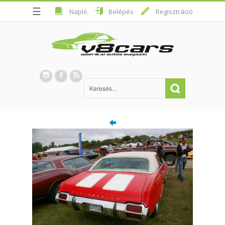
☰
Napló
Belépés
Regisztráció