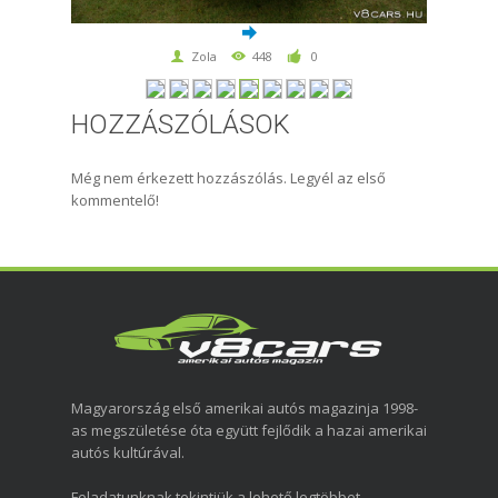
Zola
448
0
HOZZÁSZÓLÁSOK
Még nem érkezett hozzászólás. Legyél az első
kommentelő!
Magyarország első amerikai autós magazinja 1998-
as megszületése óta együtt fejlődik a hazai amerikai
autós kultúrával.
Feladatunknak tekintjük a lehető legtöbbet