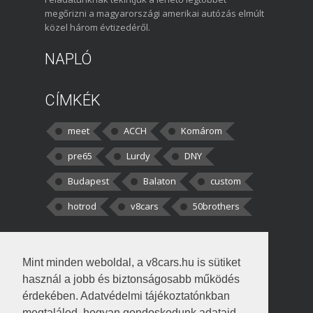
megőrizni a magyarországi amerikai autózás elmúlt
közel három évtizedéről.
NAPLÓ
CÍMKÉK
meet
ACCH
Komárom
pre65
Lurdy
DNY
Budapest
Balaton
custom
hotrod
v8cars
50brothers
HOZZÁSZÓLÁSOK
Mint minden weboldal, a v8cars.hu is sütiket
kortisz:
Elszúrtam! Én csak két
használ a jobb és biztonságosabb működés
darabbaal számoltam. Nem tudtam, hogy fél autót,
érdekében. Adatvédelmi tájékoztatónkban
megtalálod, hogyan gondoskodunk adataid