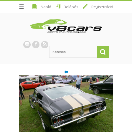
☰
Napló
Belépés
Regisztráció