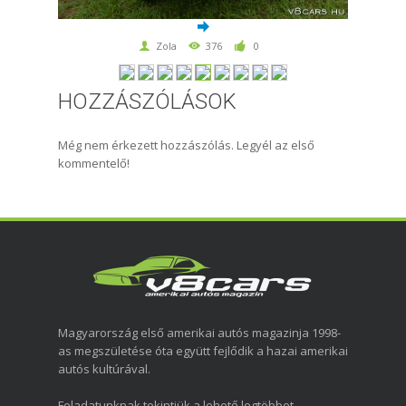
Zola
376
0
HOZZÁSZÓLÁSOK
Még nem érkezett hozzászólás. Legyél az első
kommentelő!
Magyarország első amerikai autós magazinja 1998-
as megszületése óta együtt fejlődik a hazai amerikai
autós kultúrával.
Feladatunknak tekintjük a lehető legtöbbet