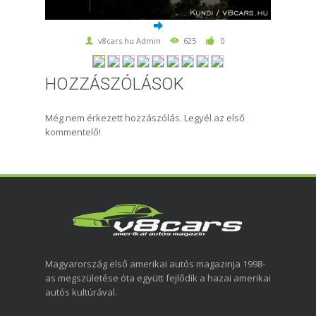
v8cars.hu Admin
625
0
HOZZÁSZÓLÁSOK
Még nem érkezett hozzászólás. Legyél az első
kommentelő!
Magyarország első amerikai autós magazinja 1998-
as megszületése óta együtt fejlődik a hazai amerikai
autós kultúrával.