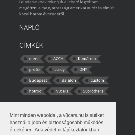
Feladatunknak tekintjük a lehető legtöbbet
megőrizni a magyarországi amerikai autózás elmúlt
közel három évtizedéről.
NAPLÓ
CÍMKÉK
meet
ACCH
Komárom
pre65
Lurdy
DNY
Budapest
Balaton
custom
hotrod
v8cars
50brothers
HOZZÁSZÓLÁSOK
Mint minden weboldal, a v8cars.hu is sütiket
kortisz:
Elszúrtam! Én csak két
használ a jobb és biztonságosabb működés
darabbaal számoltam. Nem tudtam, hogy fél autót,
érdekében. Adatvédelmi tájékoztatónkban