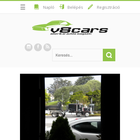
☰
Napló
Belépés
Regisztráció