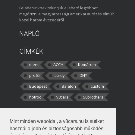
Feladatunknak tekintjük a lehető legtöbbet
megőrizni a magyarországi amerikai autózás elmúlt
közel három évtizedéről.
NAPLÓ
CÍMKÉK
meet
ACCH
Komárom
pre65
Lurdy
DNY
Budapest
Balaton
custom
hotrod
v8cars
50brothers
HOZZÁSZÓLÁSOK
Mint minden weboldal, a v8cars.hu is sütiket
kortisz:
Elszúrtam! Én csak két
használ a jobb és biztonságosabb működés
darabbaal számoltam. Nem tudtam, hogy fél autót,