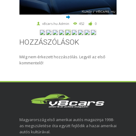
v8cars.hu Admin
452
0
HOZZÁSZÓLÁSOK
Még nem érkezett hozzászólás. Legyél az első
kommentelő!
Magyarország első amerikai autós magazinja 1998-
as megszületése óta együtt fejlődik a hazai amerikai
autós kultúrával.