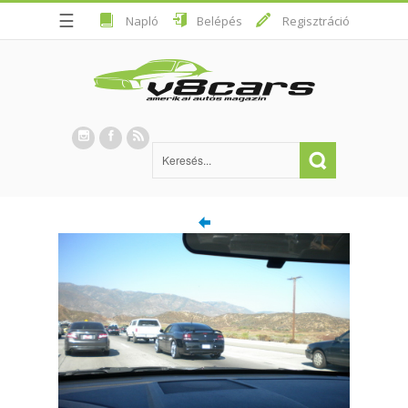
☰
Napló
Belépés
Regisztráció