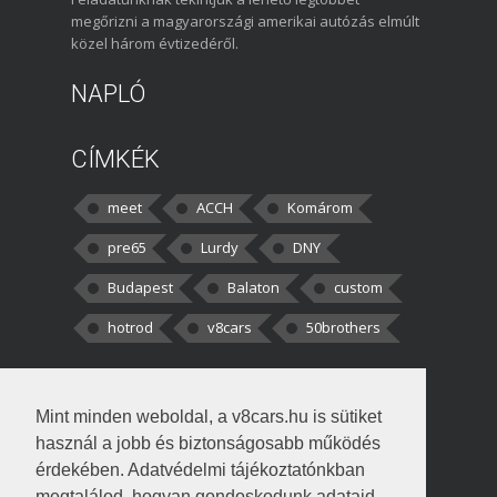
megőrizni a magyarországi amerikai autózás elmúlt
közel három évtizedéről.
NAPLÓ
CÍMKÉK
meet
ACCH
Komárom
pre65
Lurdy
DNY
Budapest
Balaton
custom
hotrod
v8cars
50brothers
HOZZÁSZÓLÁSOK
Mint minden weboldal, a v8cars.hu is sütiket
kortisz:
Elszúrtam! Én csak két
használ a jobb és biztonságosabb működés
darabbaal számoltam. Nem tudtam, hogy fél autót,
érdekében. Adatvédelmi tájékoztatónkban
megtalálod, hogyan gondoskodunk adataid