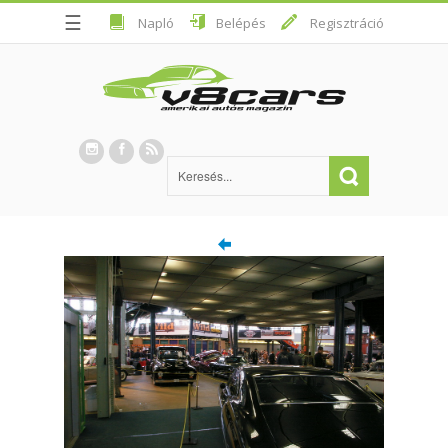
☰
Napló
Belépés
Regisztráció