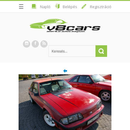
☰
Napló
Belépés
Regisztráció