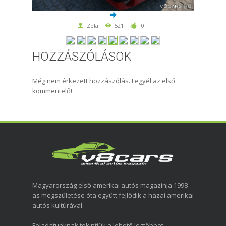
Zola
521
0
HOZZÁSZÓLÁSOK
Még nem érkezett hozzászólás. Legyél az első
kommentelő!
Magyarország első amerikai autós magazinja 1998-
as megszületése óta együtt fejlődik a hazai amerikai
autós kultúrával.
Feladatunknak tekintjük a lehető legtöbbet