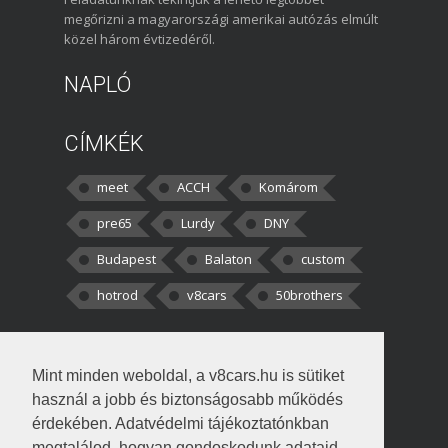
megőrizni a magyarországi amerikai autózás elmúlt
közel három évtizedéről.
NAPLÓ
CÍMKÉK
meet
ACCH
Komárom
pre65
Lurdy
DNY
Budapest
Balaton
custom
hotrod
v8cars
50brothers
HOZZÁSZÓLÁSOK
Mint minden weboldal, a v8cars.hu is sütiket
kortisz:
Elszúrtam! Én csak két
használ a jobb és biztonságosabb működés
darabbaal számoltam. Nem tudtam, hogy fél autót,
érdekében. Adatvédelmi tájékoztatónkban
megtalálod, hogyan gondoskodunk adataid