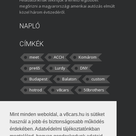
megőrizni a magyarországi amerikai autózás elmúlt
közel három évtizedéről.
NAPLÓ
CÍMKÉK
meet
ACCH
Komárom
pre65
Lurdy
DNY
Budapest
Balaton
custom
hotrod
v8cars
50brothers
HOZZÁSZÓLÁSOK
Mint minden weboldal, a v8cars.hu is sütiket
kortisz:
Elszúrtam! Én csak két
használ a jobb és biztonságosabb működés
darabbaal számoltam. Nem tudtam, hogy fél autót,
érdekében. Adatvédelmi tájékoztatónkban