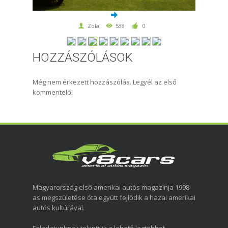
Zola
538
0
HOZZÁSZÓLÁSOK
Még nem érkezett hozzászólás. Legyél az első
kommentelő!
Magyarország első amerikai autós magazinja 1998-
as megszületése óta együtt fejlődik a hazai amerikai
autós kultúrával.
Feladatunknak tekintjük a lehető legtöbbet