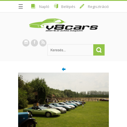
☰
Napló
Belépés
Regisztráció