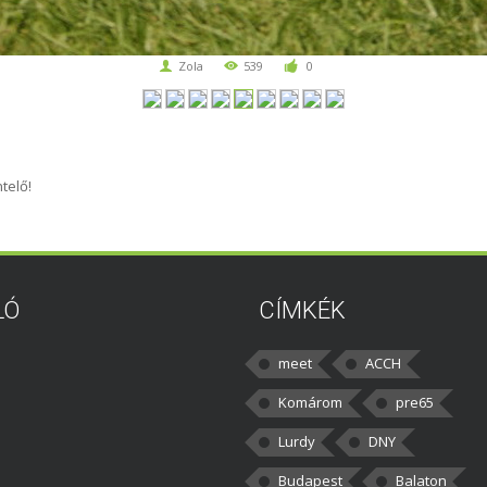
Zola
539
0
telő!
LÓ
CÍMKÉK
meet
ACCH
Komárom
pre65
Lurdy
DNY
Budapest
Balaton