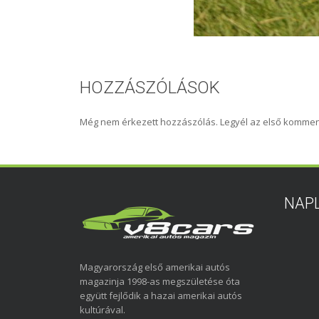
HOZZÁSZÓLÁSOK
Még nem érkezett hozzászólás. Legyél az első kommen
NAP
Magyarország első amerikai autós
magazinja 1998-as megszületése óta
együtt fejlődik a hazai amerikai autós
kultúrával.