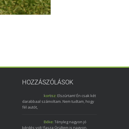
HOZZÁSZÓLÁSOK
kortisz:
Elszúrtam! Én csak két
darabbaal számoltam. Nem tudtam, hogy
fél autót,
Béke:
Tényleg nagyon jó
kérdés volt !fasza Örültem is nagyon,