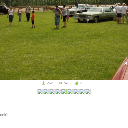
Zola
545
0
telő!