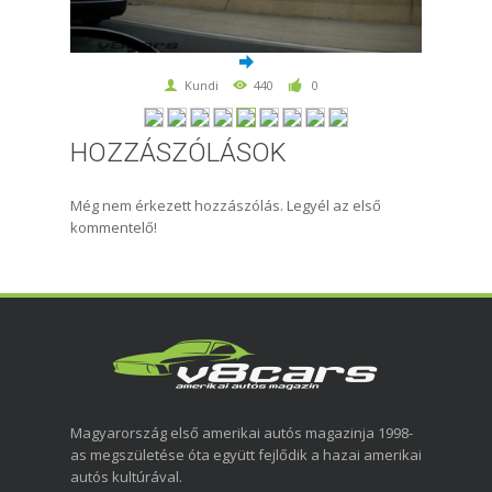
Kundi
440
0
HOZZÁSZÓLÁSOK
Még nem érkezett hozzászólás. Legyél az első
kommentelő!
Magyarország első amerikai autós magazinja 1998-
as megszületése óta együtt fejlődik a hazai amerikai
autós kultúrával.