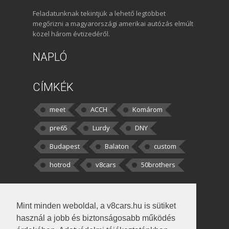
Feladatunknak tekintjük a lehető legtöbbet
megőrizni a magyarországi amerikai autózás elmúlt
közel három évtizedéről.
NAPLÓ
CÍMKÉK
meet
ACCH
Komárom
pre65
Lurdy
DNY
Budapest
Balaton
custom
hotrod
v8cars
50brothers
HOZZÁSZÓLÁSOK
Mint minden weboldal, a v8cars.hu is sütiket
kortisz:
Elszúrtam! Én csak két
használ a jobb és biztonságosabb működés
darabbaal számoltam. Nem tudtam, hogy fél autót,