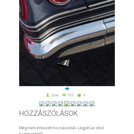
Zola
512
0
HOZZÁSZÓLÁSOK
Még nem érkezett hozzászólás. Legyél az első
kommentelő!