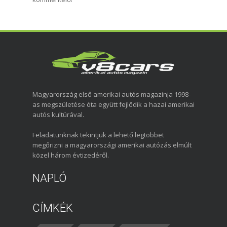
Magyarország első amerikai autós magazinja 1998-
as megszületése óta együtt fejlődik a hazai amerikai
autós kultúrával.
Feladatunknak tekintjük a lehető legtöbbet
megőrizni a magyarországi amerikai autózás elmúlt
közel három évtizedéről.
NAPLÓ
CÍMKÉK