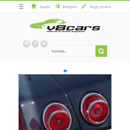
☰
Napló
Belépés
Regisztráció