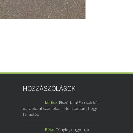
HOZZÁSZÓLÁSOK
kortisz:
Elszúrtam! Én csak két
darabbaal számoltam. Nem tudtam, hogy
fél autót,
Béke:
Tényleg nagyon jó