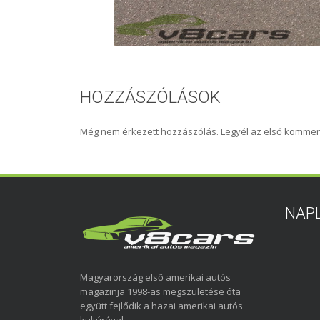
HOZZÁSZÓLÁSOK
Még nem érkezett hozzászólás. Legyél az első kommen
NAP
Magyarország első amerikai autós
magazinja 1998-as megszületése óta
együtt fejlődik a hazai amerikai autós
kultúrával.