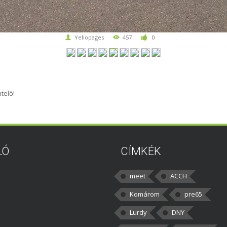
Yellopages
457
0
telő!
LÓ
CÍMKÉK
meet
ACCH
Komárom
pre65
Lurdy
DNY