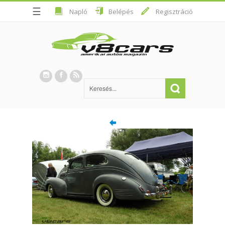
☰
Napló
Belépés
Regisztráció