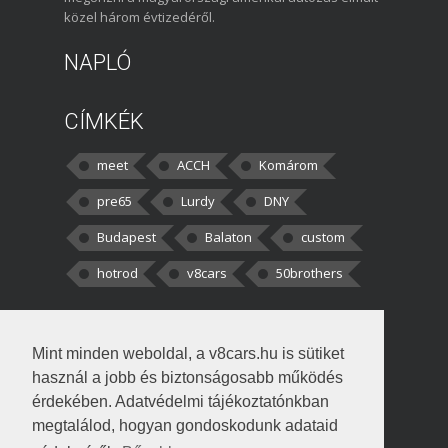
közel három évtizedéről.
NAPLÓ
CÍMKÉK
meet
ACCH
Komárom
pre65
Lurdy
DNY
Budapest
Balaton
custom
hotrod
v8cars
50brothers
HOZZÁSZÓLÁSOK
Mint minden weboldal, a v8cars.hu is sütiket
kortisz:
Elszúrtam! Én csak két
használ a jobb és biztonságosabb működés
darabbaal számoltam. Nem tudtam, hogy fél autót,
érdekében. Adatvédelmi tájékoztatónkban
megtalálod, hogyan gondoskodunk adataid
Béke:
Tényleg nagyon jó kérdés volt