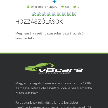
50 Brothers Hungary
685
0
HOZZÁSZÓLÁSOK
Még nem érkezett hozzászólás. Legyél az első
kommentelő!
Magyarország első amerikai autós magazinja 1998-
as megszületése óta együtt fejlődik a hazai amerikai
autós kultúrával.
Feladatunknak tekintjük a lehető legtöbbet
megőrizni a magyarországi amerikai autózás elmúlt