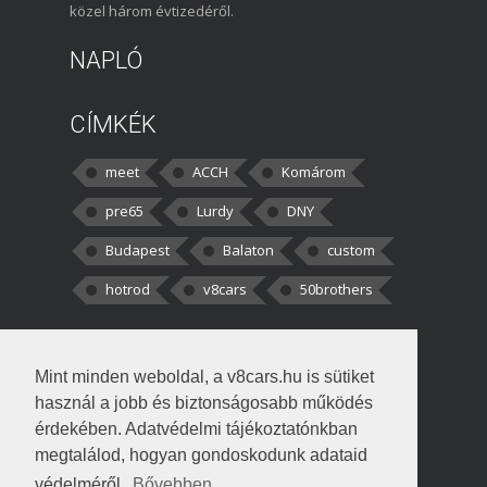
közel három évtizedéről.
NAPLÓ
CÍMKÉK
meet
ACCH
Komárom
pre65
Lurdy
DNY
Budapest
Balaton
custom
hotrod
v8cars
50brothers
HOZZÁSZÓLÁSOK
Mint minden weboldal, a v8cars.hu is sütiket
kortisz:
Elszúrtam! Én csak két
használ a jobb és biztonságosabb működés
darabbaal számoltam. Nem tudtam, hogy fél autót,
érdekében. Adatvédelmi tájékoztatónkban
megtalálod, hogyan gondoskodunk adataid
Béke:
Tényleg nagyon jó kérdés volt
védelméről.
Bővebben