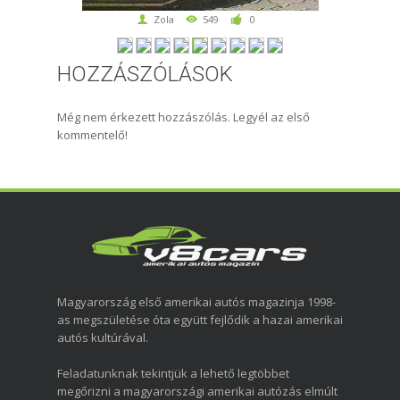
Zola
549
0
HOZZÁSZÓLÁSOK
Még nem érkezett hozzászólás. Legyél az első
kommentelő!
Magyarország első amerikai autós magazinja 1998-
as megszületése óta együtt fejlődik a hazai amerikai
autós kultúrával.
Feladatunknak tekintjük a lehető legtöbbet
megőrizni a magyarországi amerikai autózás elmúlt