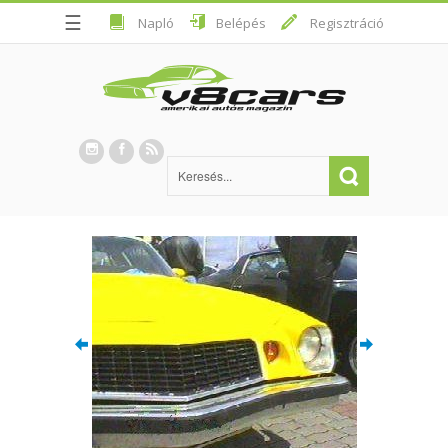
☰
Napló
Belépés
Regisztráció