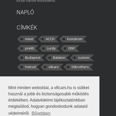
közel három évtizedéről.
NAPLÓ
CÍMKÉK
meet
ACCH
Komárom
pre65
Lurdy
DNY
Budapest
Balaton
custom
hotrod
v8cars
50brothers
HOZZÁSZÓLÁSOK
Mint minden weboldal, a v8cars.hu is sütiket
kortisz:
Elszúrtam! Én csak két
használ a jobb és biztonságosabb működés
darabbaal számoltam. Nem tudtam, hogy fél autót,
érdekében. Adatvédelmi tájékoztatónkban
megtalálod, hogyan gondoskodunk adataid
Béke:
Tényleg nagyon jó kérdés volt
védelméről.
Bővebben