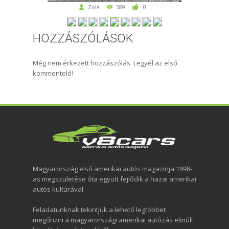
Zola
589
0
HOZZÁSZÓLÁSOK
Még nem érkezett hozzászólás. Legyél az első
kommentelő!
Magyarország első amerikai autós magazinja 1998-
as megszületése óta együtt fejlődik a hazai amerikai
autós kultúrával.
Feladatunknak tekintjük a lehető legtöbbet
megőrizni a magyarországi amerikai autózás elmúlt