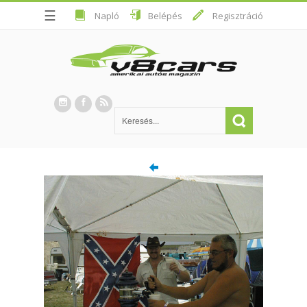
☰
Napló
Belépés
Regisztráció