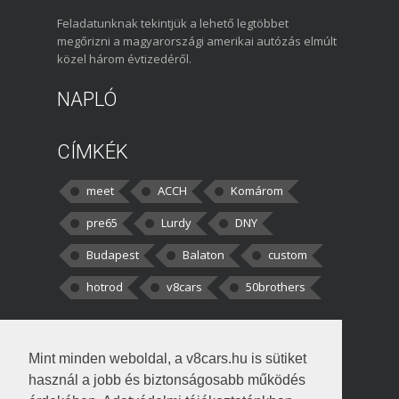
Feladatunknak tekintjük a lehető legtöbbet
megőrizni a magyarországi amerikai autózás elmúlt
közel három évtizedéről.
NAPLÓ
CÍMKÉK
meet
ACCH
Komárom
pre65
Lurdy
DNY
Budapest
Balaton
custom
hotrod
v8cars
50brothers
HOZZÁSZÓLÁSOK
Mint minden weboldal, a v8cars.hu is sütiket
kortisz:
Elszúrtam! Én csak két
használ a jobb és biztonságosabb működés
darabbaal számoltam. Nem tudtam, hogy fél autót,