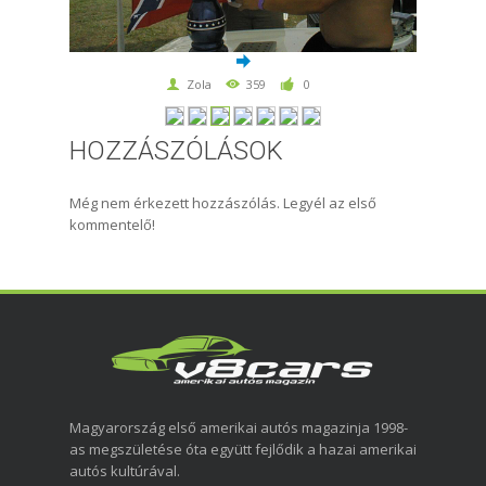
Zola
359
0
HOZZÁSZÓLÁSOK
Még nem érkezett hozzászólás. Legyél az első
kommentelő!
Magyarország első amerikai autós magazinja 1998-
as megszületése óta együtt fejlődik a hazai amerikai
autós kultúrával.