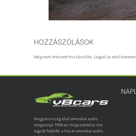
HOZZÁSZÓLÁSOK
Még nem érkezett hozzászólás. Legyél az első kommen
NAP
Magyarország első amerikai autós
magazinja 1998-as megszületése óta
együtt fejlődik a hazai amerikai autós