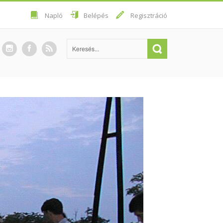
Napló
Belépés
Regisztráció