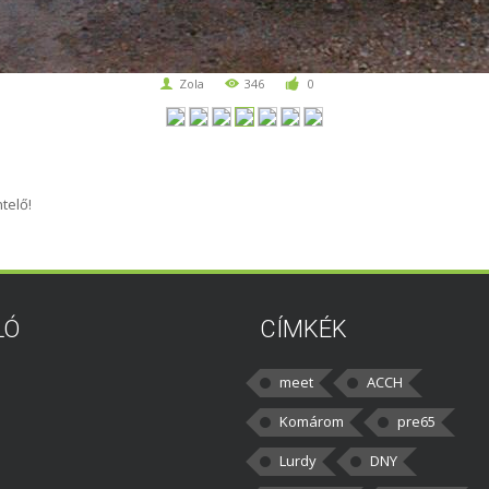
Zola
346
0
telő!
LÓ
CÍMKÉK
meet
ACCH
Komárom
pre65
Lurdy
DNY