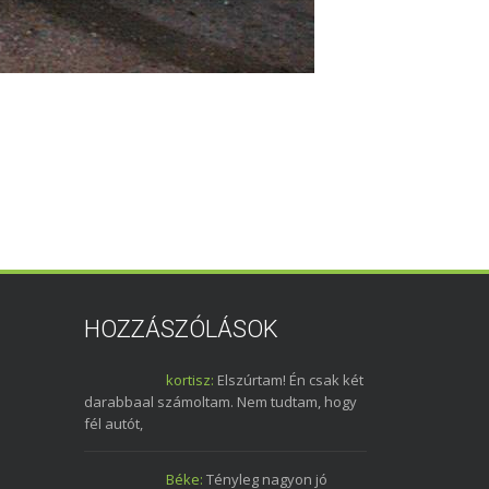
HOZZÁSZÓLÁSOK
kortisz:
Elszúrtam! Én csak két
darabbaal számoltam. Nem tudtam, hogy
fél autót,
Béke:
Tényleg nagyon jó