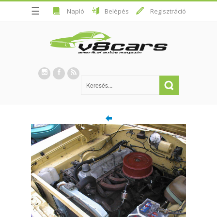
☰
Napló
Belépés
Regisztráció