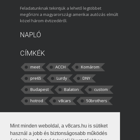
Feladatunknak tekintjük a lehető legtöbbet
megőrizni a magyarországi amerikai autózás elmúlt
közel három évtizedéről.
NAPLÓ
CÍMKÉK
meet
ACCH
Komárom
pre65
Lurdy
DNY
Budapest
Balaton
custom
hotrod
v8cars
50brothers
HOZZÁSZÓLÁSOK
Mint minden weboldal, a v8cars.hu is sütiket
kortisz:
Elszúrtam! Én csak két
használ a jobb és biztonságosabb működés
darabbaal számoltam. Nem tudtam, hogy fél autót,