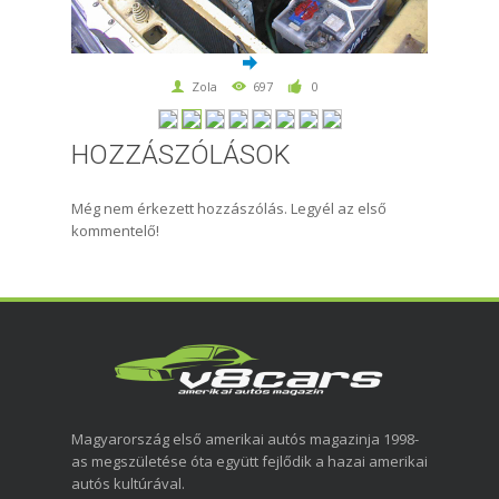
Zola
697
0
HOZZÁSZÓLÁSOK
Még nem érkezett hozzászólás. Legyél az első
kommentelő!
Magyarország első amerikai autós magazinja 1998-
as megszületése óta együtt fejlődik a hazai amerikai
autós kultúrával.