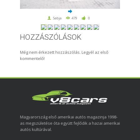
Sabja
479
0
HOZZÁSZÓLÁSOK
Még nem érkezett hozzászólás. Legyél az első
kommentelő!
Magyarország első amerikai autós magazinja 1998-
as megszületése óta együtt fejlődik a hazai amerikai
autós kultúrával.