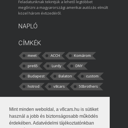
Feladatunknak tekintjük a lehető legtöbbet
megőrizni a magyarországi amerikai autózás elmúlt
közel három évtizedéről.
NAPLÓ
CÍMKÉK
meet
ACCH
Komárom
pre65
Lurdy
DNY
Budapest
Balaton
custom
hotrod
v8cars
50brothers
HOZZÁSZÓLÁSOK
Mint minden weboldal, a v8cars.hu is sütiket
kortisz:
Elszúrtam! Én csak két
használ a jobb és biztonságosabb működés
darabbaal számoltam. Nem tudtam, hogy fél autót,
érdekében. Adatvédelmi tájékoztatónkban