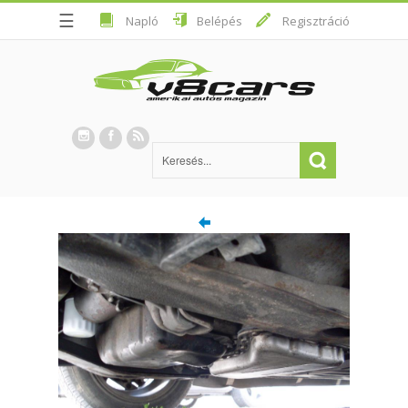
☰
Napló
Belépés
Regisztráció