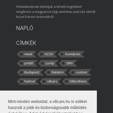
Feladatunknak tekintjük a lehető legtöbbet
megőrizni a magyarországi amerikai autózás elmúlt
közel három évtizedéről.
NAPLÓ
CÍMKÉK
meet
ACCH
Komárom
pre65
Lurdy
DNY
Budapest
Balaton
custom
hotrod
v8cars
50brothers
HOZZÁSZÓLÁSOK
Mint minden weboldal, a v8cars.hu is sütiket
kortisz:
Elszúrtam! Én csak két
használ a jobb és biztonságosabb működés
darabbaal számoltam. Nem tudtam, hogy fél autót,