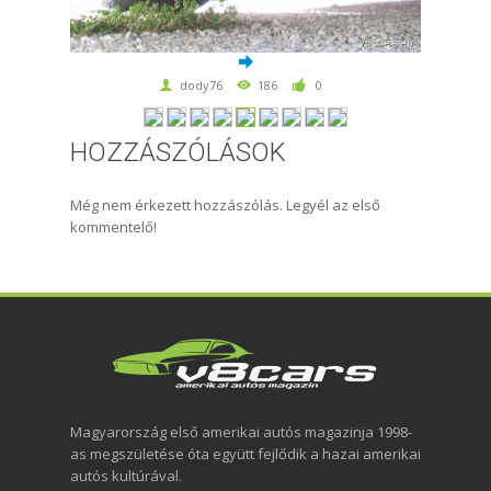
dody76
186
0
HOZZÁSZÓLÁSOK
Még nem érkezett hozzászólás. Legyél az első
kommentelő!
Magyarország első amerikai autós magazinja 1998-
as megszületése óta együtt fejlődik a hazai amerikai
autós kultúrával.