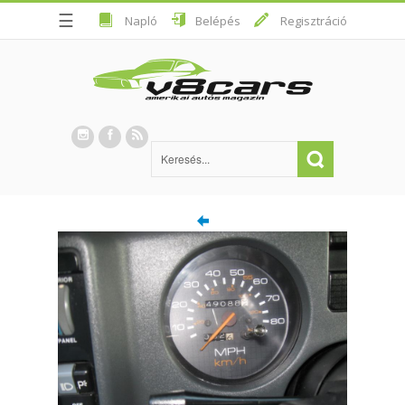
☰
Napló
Belépés
Regisztráció