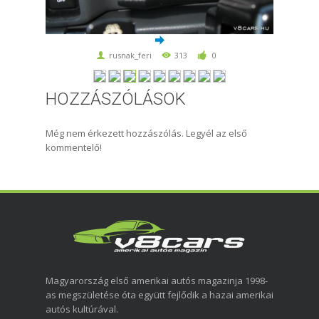
rusnak_feri
313
0
HOZZÁSZÓLÁSOK
Még nem érkezett hozzászólás. Legyél az első
kommentelő!
Magyarország első amerikai autós magazinja 1998-
as megszületése óta együtt fejlődik a hazai amerikai
autós kultúrával.