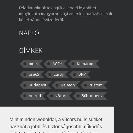
Feladatunknak tekintjük a lehető legtöbbet
megőrizni a magyarországi amerikai autózás elmúlt
közel három évtizedéről.
NAPLÓ
CÍMKÉK
meet
ACCH
Komárom
pre65
Lurdy
DNY
Budapest
Balaton
custom
hotrod
v8cars
50brothers
HOZZÁSZÓLÁSOK
Mint minden weboldal, a v8cars.hu is sütiket
kortisz:
Elszúrtam! Én csak két
használ a jobb és biztonságosabb működés
darabbaal számoltam. Nem tudtam, hogy fél autót,