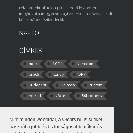
Feladatunknak tekintjük a lehető legtöbbet
megőrizni a magyarországi amerikai autózás elmúlt
közel három évtizedéről.
NAPLÓ
CÍMKÉK
meet
ACCH
Komárom
pre65
Lurdy
DNY
Budapest
Balaton
custom
hotrod
v8cars
50brothers
HOZZÁSZÓLÁSOK
Mint minden weboldal, a v8cars.hu is sütiket
kortisz:
Elszúrtam! Én csak két
használ a jobb és biztonságosabb működés
darabbaal számoltam. Nem tudtam, hogy fél autót,