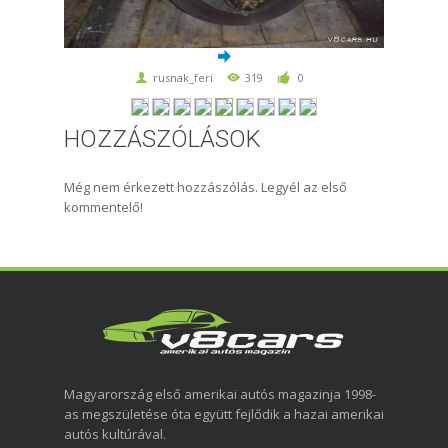
rusnak_feri
319
0
HOZZÁSZÓLÁSOK
Még nem érkezett hozzászólás. Legyél az első
kommentelő!
Magyarország első amerikai autós magazinja 1998-
as megszületése óta együtt fejlődik a hazai amerikai
autós kultúrával.