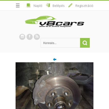
☰
Napló
Belépés
Regisztráció