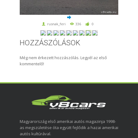
rusnak_feri
336
0
HOZZÁSZÓLÁSOK
Még nem érkezett hozzászólás. Legyél az első
kommentelő!
Magyarország első amerikai autós magazinja 1998-
as megszületése óta együtt fejlődik a hazai amerikai
autós kultúrával.