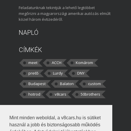
Feladatunknak tekintjük a lehető legtöbbet
megőrizni a magyarországi amerikai autózás elmúlt
közel három évtizedéről.
NAPLÓ
CÍMKÉK
meet
ACCH
Komárom
pre65
Lurdy
DNY
Budapest
Balaton
custom
hotrod
v8cars
50brothers
HOZZÁSZÓLÁSOK
Mint minden weboldal, a v8cars.hu is sütiket
kortisz:
Elszúrtam! Én csak két
használ a jobb és biztonságosabb működés
darabbaal számoltam. Nem tudtam, hogy fél autót,