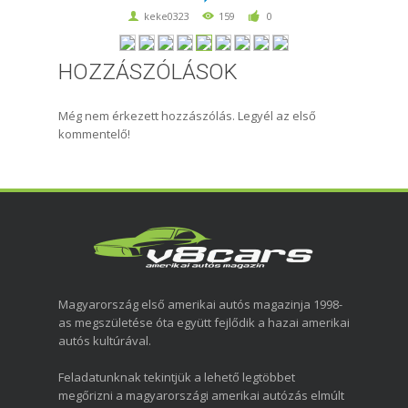
keke0323
159
0
HOZZÁSZÓLÁSOK
Még nem érkezett hozzászólás. Legyél az első
kommentelő!
Magyarország első amerikai autós magazinja 1998-
as megszületése óta együtt fejlődik a hazai amerikai
autós kultúrával.
Feladatunknak tekintjük a lehető legtöbbet
megőrizni a magyarországi amerikai autózás elmúlt