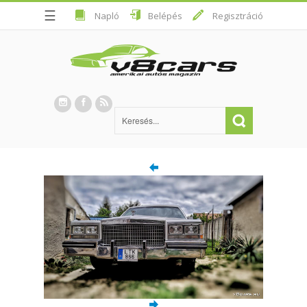
☰
Napló
Belépés
Regisztráció