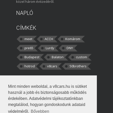
közel három évtizedéről.
NAPLÓ
CÍMKÉK
meet
ACCH
Komárom
pre65
Lurdy
DNY
Budapest
Balaton
custom
hotrod
v8cars
50brothers
HOZZÁSZÓLÁSOK
Mint minden weboldal, a v8cars.hu is sütiket
kortisz:
Elszúrtam! Én csak két
használ a jobb és biztonságosabb működés
darabbaal számoltam. Nem tudtam, hogy fél autót,
érdekében. Adatvédelmi tájékoztatónkban
megtalálod, hogyan gondoskodunk adataid
Béke:
Tényleg nagyon jó kérdés volt
védelméről.
Bővebben