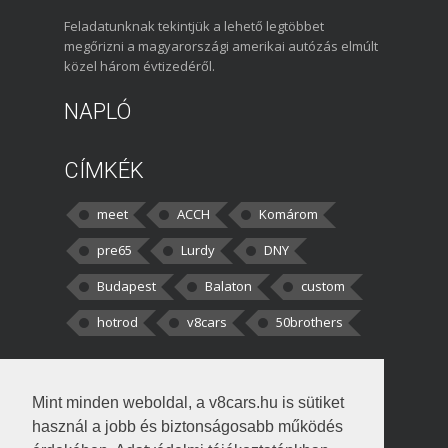
Feladatunknak tekintjük a lehető legtöbbet
megőrizni a magyarországi amerikai autózás elmúlt
közel három évtizedéről.
NAPLÓ
CÍMKÉK
meet
ACCH
Komárom
pre65
Lurdy
DNY
Budapest
Balaton
custom
hotrod
v8cars
50brothers
HOZZÁSZÓLÁSOK
Mint minden weboldal, a v8cars.hu is sütiket
kortisz:
Elszúrtam! Én csak két
használ a jobb és biztonságosabb működés
darabbaal számoltam. Nem tudtam, hogy fél autót,