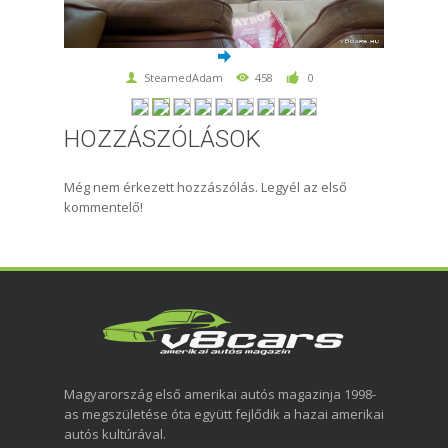
SteamedAdam
458
0
HOZZÁSZÓLÁSOK
Még nem érkezett hozzászólás. Legyél az első
kommentelő!
Magyarország első amerikai autós magazinja 1998-
as megszületése óta együtt fejlődik a hazai amerikai
autós kultúrával.