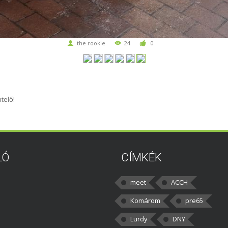
the rookie
24
0
telő!
LÓ
CÍMKÉK
meet
ACCH
Komárom
pre65
Lurdy
DNY