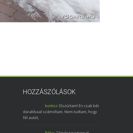
HOZZÁSZÓLÁSOK
kortisz:
Elszúrtam! Én csak két
darabbaal számoltam. Nem tudtam, hogy
fél autót,
Béke:
Tényleg nagyon jó