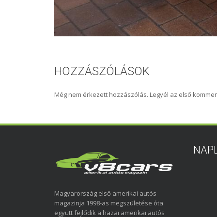
HOZZÁSZÓLÁSOK
Még nem érkezett hozzászólás. Legyél az első kommen
NAP
Magyarország első amerikai autós
magazinja 1998-as megszületése óta
együtt fejlődik a hazai amerikai autós