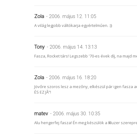
Zola
- 2006. május 12. 11:05
A világ legjobb váltókarja egyértelműen. :))
Tony
- 2006. május 14. 13:13
Fasza, Rocket társ! Legszebb '70-es évek díj, na majd me
Zola
- 2006. május 16. 18:20
Jövőre szoros lesz a mezőny, elkészül pár igen fasza a
ÉS EZ JÃ“!
matev
- 2006. május 30. 10:35
Alu hengerfej fasza! Én meg készülök a fixluzer szerepre..