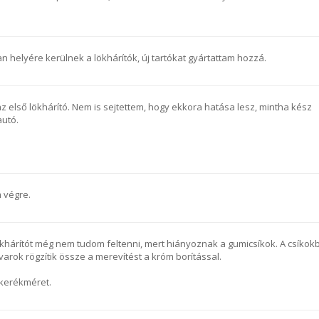
 helyére kerülnek a lökhárítók, új tartókat gyártattam hozzá.
az első lökhárító. Nem is sejtettem, hogy ekkora hatása lesz, mintha kész
autó.
 végre.
ökhárítót még nem tudom feltenni, mert hiányoznak a gumicsíkok. A csíkok
varok rögzítik össze a merevítést a króm borítással.
 kerékméret.