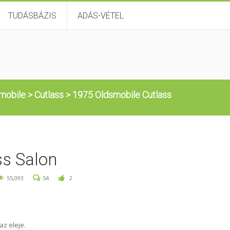
TUDÁSBÁZIS
ADÁS-VÉTEL
mobile
>
Cutlass
>
1975 Oldsmobile Cutlass
ss Salon
55,093
54
2
az eleje.