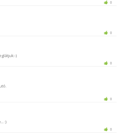
0
0
glátjuk:-)
0
utó.
0
. :)
0