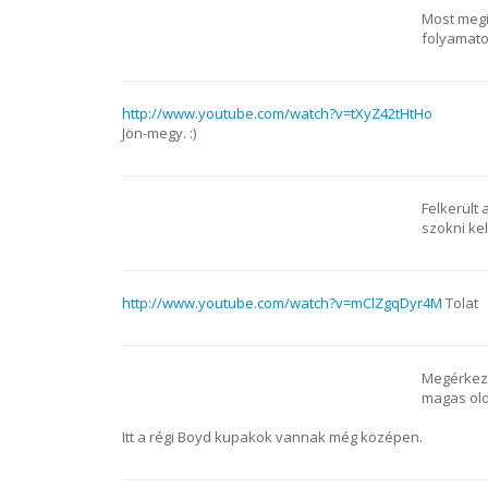
Most megin
folyamato
http://www.youtube.com/watch?v=tXyZ42tHtHo
Jön-megy. :)
Felkerült 
szokni kel
http://www.youtube.com/watch?v=mClZgqDyr4M
Tolat
Megérkezt
magas olda
Itt a régi Boyd kupakok vannak még középen.