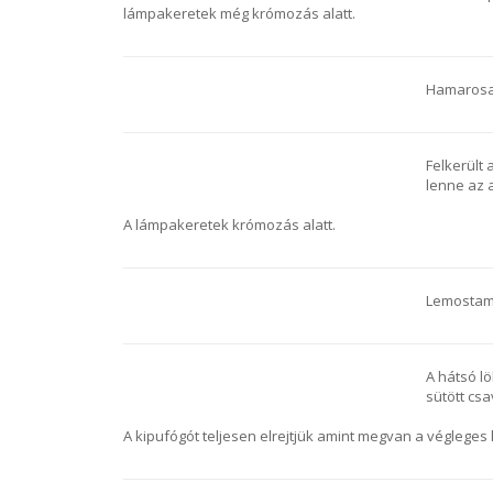
lámpakeretek még krómozás alatt.
Hamarosan
Felkerült 
lenne az 
A lámpakeretek krómozás alatt.
Lemostam
A hátsó l
sütött csa
A kipufógót teljesen elrejtjük amint megvan a végleges