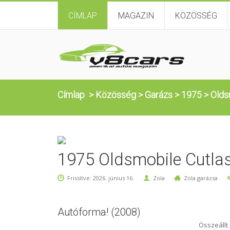
CÍMLAP
MAGAZIN
KÖZÖSSÉG
Címlap
>
Közösség
>
Garázs
>
1975
>
Olds
1975 Oldsmobile Cutla
Frissítve: 2026. június 16.
Zola
Zola garázsa
Autóforma! (2008)
Összeállt 