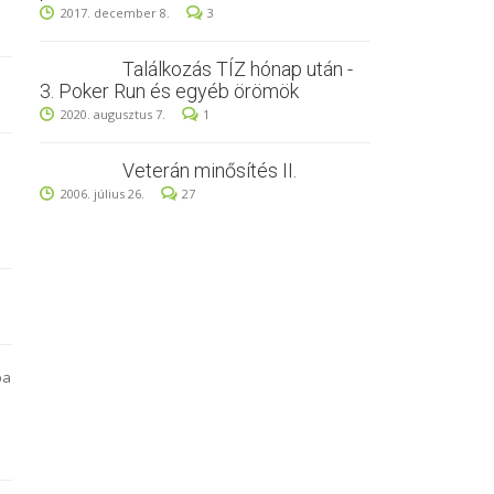
2017. december 8.
3
Találkozás TÍZ hónap után -
3. Poker Run és egyéb örömök
2020. augusztus 7.
1
Veterán minősítés II.
2006. július 26.
27
ba