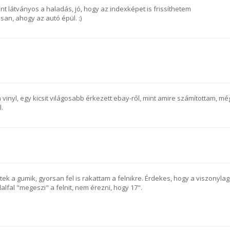
t látványos a haladás, jó, hogy az indexképet is frissíthetem
san, ahogy az autó épül. :)
a vinyl, egy kicsit világosabb érkezett ebay-ről, mint amire számítottam, mé
l.
ek a gumik, gyorsan fel is rakattam a felnikre. Érdekes, hogy a viszonylag
lfal "megeszi" a felnit, nem érezni, hogy 17".