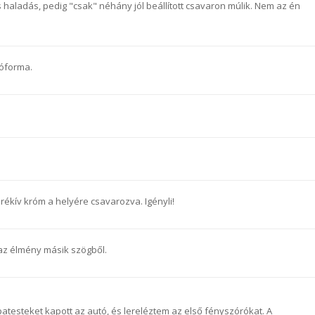
 haladás, pedig "csak" néhány jól beállított csavaron múlik. Nem az én
óforma.
rékív króm a helyére csavarozva. Igényli!
z élmény másik szögből.
patesteket kapott az autó, és lereléztem az első fényszórókat. A