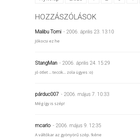
HOZZÁSZÓLÁSOK
Malibu Tomi
- 2006. április 23. 13:10
Jókocsi ez he
StangMan
- 2006. április 24. 15:29
jó ötlet ... teccik... zola ügyes :o)
párduc007
- 2006. május 7. 10:33
Még így is szép!
mcarlo
- 2006. május 9. 12:35
A váltókar az gyönyörű szép. !kéne