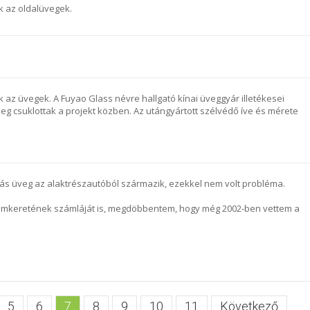
k az oldalüvegek.
k az üvegek. A Fuyao Glass névre hallgató kínai üveggyár illetékesei
leg csuklottak a projekt közben. Az utángyártott szélvédő íve és mérete
s üveg az alaktrészautóból származik, ezekkel nem volt probléma.
rómkeretének számláját is, megdöbbentem, hogy még 2002-ben vettem a
5
6
7
8
9
10
11
Következő