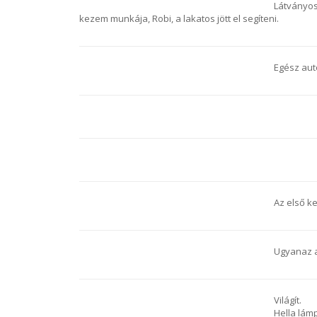
Látványos
kezem munkája, Robi, a lakatos jött el segíteni.
Egész aut
Az első ke
Ugyanaz a
Világít.
Hella lám