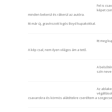
Fel is cs
képet csin
minden bekerül és rákerül az autóra.
Itt már új, gravírozott logós Boyd kupakokkal.
Itt meg ku
A kép csal, nem ilyen világos ám a tető.
A belsőté
szín neve
Az ablake
végálláso
csavarokra és körmös alátétekre cseréltem a szegecse