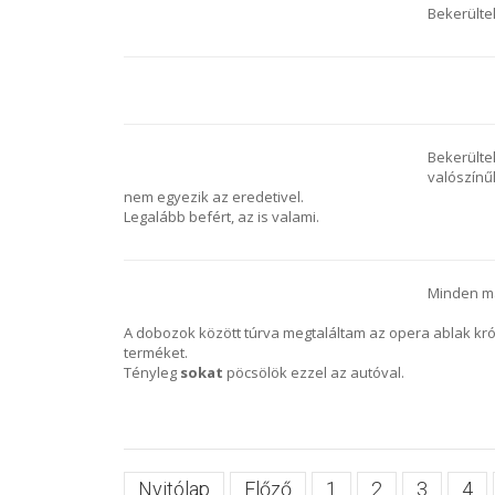
Bekerülte
Bekerülte
valószínű
nem egyezik az eredetivel.
Legalább befért, az is valami.
Minden má
A dobozok között túrva megtaláltam az opera ablak k
terméket.
Tényleg
sokat
pöcsölök ezzel az autóval.
Nyitólap
Előző
1
2
3
4