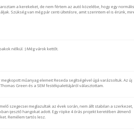
avaroztam a kerekeket, de nem fértem az autó közelébe, hogy egy normáli
áljak. Szükség van még pár centi ültetésre, amit szerintem el is érünk, mir
pakok nélkül. :) Még várok kettőt.
r megkopott műanyag elemeit Reseda segítségével újjá varázsoltuk. Az új
 Thomas Green és a SEM festékpalettájáról választottam.
melő szegecsei meglazultak az évek során, nem állt stabilan a szerkezet,
kban ijesztő hangokat adott. Egy röpke 4 órás projekt keretében átmenő
ket. Remélem tartós lesz.