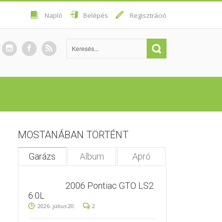
Napló
Belépés
Regisztráció
MOSTANÁBAN TÖRTÉNT
Garázs
Album
Apró
2006 Pontiac GTO LS2
6.0L
2026. július 20.
2