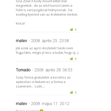
Szia Zola! A body mount-kittet már
megvettük , de az első konzol (amin a
hűtő is van) pogácsái hiányoznak , ha
esetleg ilyened van az érdekelne minket.
Köszi!
0
matev
- 2008. április 25. 23:58
Jók ezek az apró részletek! Senki nem
fogja látni, mégis jó lesz a tudat, hogy új. ;)
0
Tornado
- 2008. április 28. 06:53
Szep forma gratulalok a kocsihoz az
epiteshez is.Nekem ez a forma a
zsanerem... :) üdv....
0
matev
- 2008. május 11. 20:12
Durva az ereje!