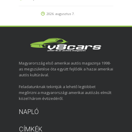
2026. augusztus 7.
Magyarország első amerikai autós magazinja 1998-
as megszületése óta együtt fejlődik a hazai amerikai
autós kultúrával.
Feladatunknak tekintjük a lehető legtöbbet
megőrizni a magyarországi amerikai autózás elmúlt
közel három évtizedéről.
NAPLÓ
CÍMKÉK