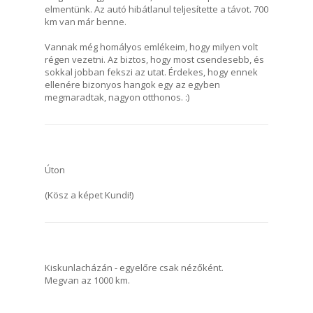
elmentünk. Az autó hibátlanul teljesítette a távot. 700
km van már benne.
Vannak még homályos emlékeim, hogy milyen volt
régen vezetni. Az biztos, hogy most csendesebb, és
sokkal jobban fekszi az utat. Érdekes, hogy ennek
ellenére bizonyos hangok egy az egyben
megmaradtak, nagyon otthonos. :)
Úton
(Kösz a képet Kundi!)
Kiskunlacházán - egyelőre csak nézőként.
Megvan az 1000 km.