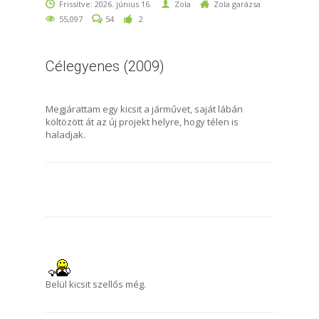
Frissítve: 2026. június 16.
Zola
Zola garázsa
55,097
54
2
Célegyenes (2009)
Megjárattam egy kicsit a járművet, saját lábán
költözött át az új projekt helyre, hogy télen is
haladjak.
Belül kicsit szellős még.