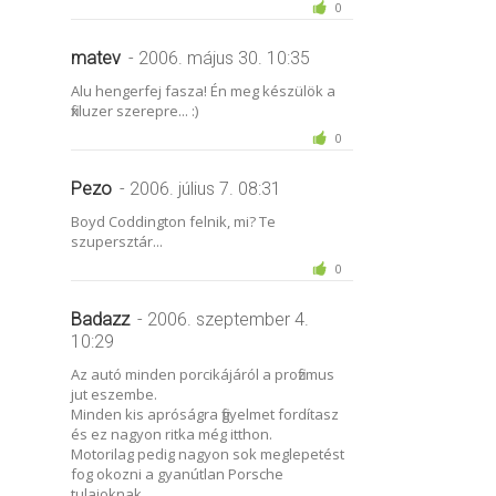
0
matev
- 2006. május 30. 10:35
Alu hengerfej fasza! Én meg készülök a
fixluzer szerepre... :)
0
Pezo
- 2006. július 7. 08:31
Boyd Coddington felnik, mi? Te
szupersztár...
0
Badazz
- 2006. szeptember 4.
10:29
Az autó minden porcikájáról a profizmus
jut eszembe.
Minden kis apróságra figyelmet fordítasz
és ez nagyon ritka még itthon.
Motorilag pedig nagyon sok meglepetést
fog okozni a gyanútlan Porsche
tulajoknak.