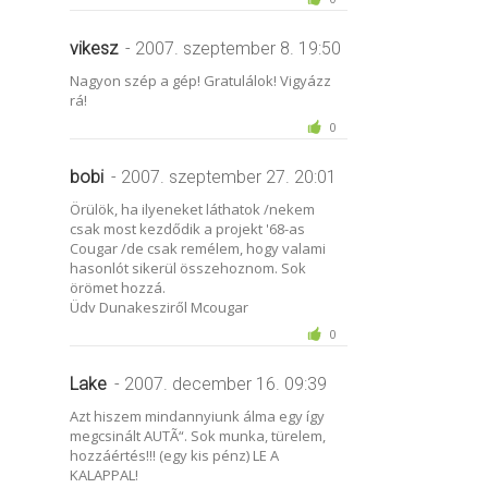
vikesz
- 2007. szeptember 8. 19:50
Nagyon szép a gép! Gratulálok! Vigyázz
rá!
0
bobi
- 2007. szeptember 27. 20:01
Örülök, ha ilyeneket láthatok /nekem
csak most kezdődik a projekt '68-as
Cougar /de csak remélem, hogy valami
hasonlót sikerül összehoznom. Sok
örömet hozzá.
Üdv Dunakesziről Mcougar
0
Lake
- 2007. december 16. 09:39
Azt hiszem mindannyiunk álma egy így
megcsinált AUTÃ“. Sok munka, türelem,
hozzáértés!!! (egy kis pénz) LE A
KALAPPAL!