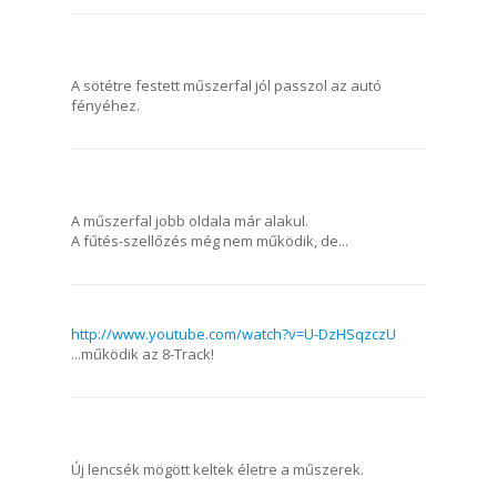
A sötétre festett műszerfal jól passzol az autó
fényéhez.
A műszerfal jobb oldala már alakul.
A fűtés-szellőzés még nem működik, de...
http://www.youtube.com/watch?v=U-DzHSqzczU
...működik az 8-Track!
Új lencsék mögött keltek életre a műszerek.