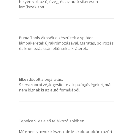
helyén volt az új üveg, és az autó sikeresen
leműszakizott.
Puma Tools Ákosék elkészültek a spiáter
lámpakeretek újrakrómozásával. Maratás, polírozás
és krómozás után eltűntek a kráterek.
Elkezdődött a bejáratás.
Szerviznorbi véglegesítette a kipufogóvégeket, már
nem lógnak ki az autó formájából.
Tapolca 9. Az első találkozó zöldben.
Még nem vagyok készen, de Miskolctapolcára azért