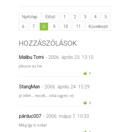
Nyitólap
Előző
1
2
3
4
5
6
7
8
9
10
11
Következő
HOZZÁSZÓLÁSOK
Malibu Tomi
- 2006. április 23. 13:10
Jókocsi ez he
0
StangMan
- 2006. április 24. 15:29
jó ötlet ... teccik... zola ügyes :o)
0
párduc007
- 2006. május 7. 10:33
Még így is szép!