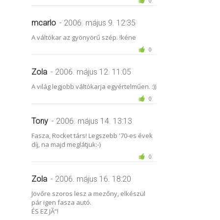
0
mcarlo
- 2006. május 9. 12:35
A váltókar az gyönyörű szép. !kéne
0
Zola
- 2006. május 12. 11:05
A világ legjobb váltókarja egyértelműen. :))
0
Tony
- 2006. május 14. 13:13
Fasza, Rocket társ! Legszebb '70-es évek
díj, na majd meglátjuk:-)
0
Zola
- 2006. május 16. 18:20
Jövőre szoros lesz a mezőny, elkészül
pár igen fasza autó.
ÉS EZ JÃ“!