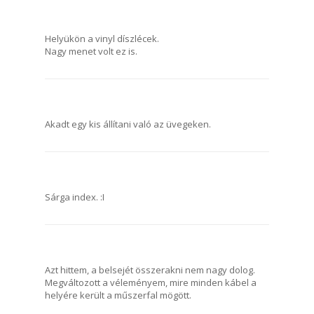
Helyükön a vinyl díszlécek.
Nagy menet volt ez is.
Akadt egy kis állítani való az üvegeken.
Sárga index. :I
Azt hittem, a belsejét összerakni nem nagy dolog.
Megváltozott a véleményem, mire minden kábel a
helyére került a műszerfal mögött.