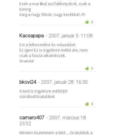
Ezek a mai fiatal aszfaltbetyárok, csak a
tuning
meg a nagy fékek, nagy kerékkel..!!!!
0
Kacsapapa
- 2007. január 5. 11:08
Ezt a lelkesedést és odaadást!
Ez igen! Ez is irigylésre méltó ám, nem
csak a fasza alkatrészek.
Gratula!
0
bkovi24
- 2007. január 28. 16:30
A tied is irigylésre méltó!Jól
csinálod!Gratulálok
0
camaro407
- 2007. március 18.
23:52
Minden tiszteletem a tiéd.....Gratulálok a