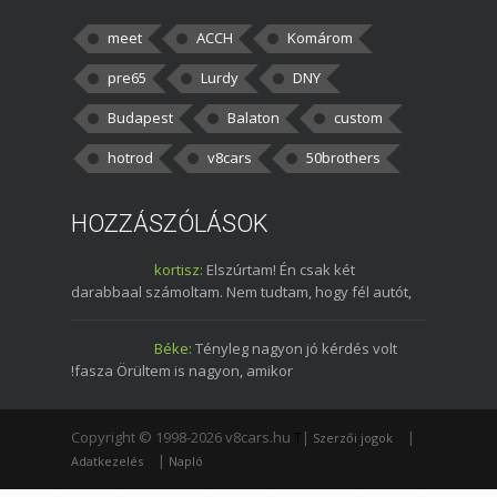
meet
ACCH
Komárom
pre65
Lurdy
DNY
Budapest
Balaton
custom
hotrod
v8cars
50brothers
HOZZÁSZÓLÁSOK
kortisz:
Elszúrtam! Én csak két
darabbaal számoltam. Nem tudtam, hogy fél autót,
Béke:
Tényleg nagyon jó kérdés volt
!fasza Örültem is nagyon, amikor
Copyright © 1998-2026 v8cars.hu
T
|
|
Szerzői jogok
|
Adatkezelés
Napló