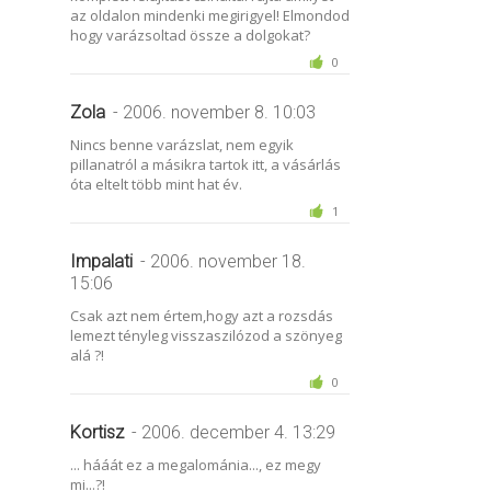
az oldalon mindenki megirigyel! Elmondod
hogy varázsoltad össze a dolgokat?
0
Zola
- 2006. november 8. 10:03
Nincs benne varázslat, nem egyik
pillanatról a másikra tartok itt, a vásárlás
óta eltelt több mint hat év.
1
Impalati
- 2006. november 18.
15:06
Csak azt nem értem,hogy azt a rozsdás
lemezt tényleg visszaszilózod a szönyeg
alá ?!
0
Kortisz
- 2006. december 4. 13:29
... hááát ez a megalománia..., ez megy
mi...?!