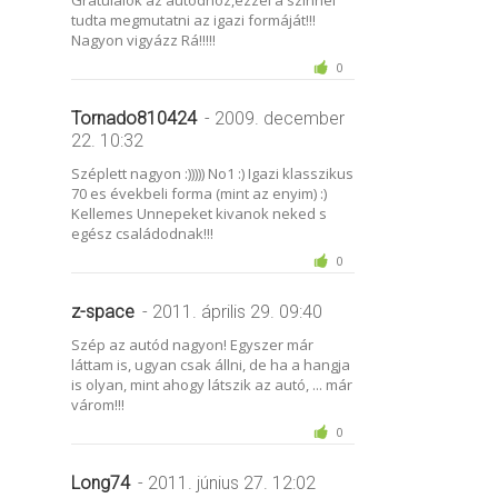
tudta megmutatni az igazi formáját!!!
Nagyon vigyázz Rá!!!!!
0
Tornado810424
- 2009. december
22. 10:32
Széplett nagyon :))))) No1 :) Igazi klasszikus
70 es évekbeli forma (mint az enyim) :)
Kellemes Unnepeket kivanok neked s
egész családodnak!!!
0
z-space
- 2011. április 29. 09:40
Szép az autód nagyon! Egyszer már
láttam is, ugyan csak állni, de ha a hangja
is olyan, mint ahogy látszik az autó, ... már
várom!!!
0
Long74
- 2011. június 27. 12:02