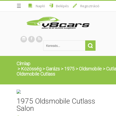
☰
Napló
Belépés
Regisztráció
Címlap
>
Közösség
>
Garázs
>
1975
>
Oldsmobile
>
Cutl
Oldsmobile Cutlass
1975 Oldsmobile Cutlass
Salon