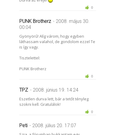
0
PUNK Brotherz
- 2008. május 30.
00:04
Gyönyörű! Alíg várom, hogy egyben
láthassam valahol, de gondolom ezzel Te
is így vagy.
Tisztelettel:
PUNK Brotherz
0
TPZ
- 2008. június 19. 14:24
Eszetlen durva lett, bár a tetőt tényleg
szokni kell. Gratulálok!
0
Peti
- 2008. július 20. 17:07
Szia, a fórumban bukkantam egy