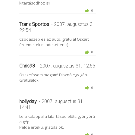
kitartásodhoz is!
0
Trans Sportos
- 2007. augusztus 3.
22:54
Csodaszép ez az autó, gratula! Oscart
érdemeltek mindeketten! :)
0
Chris98
- 2007. augusztus 31. 12:55
Összefosom magam! Disznó egy gép.
Gratulálok.
0
hollyday
- 2007. augusztus 31.
14:41
Le a kalappal a kitartásod előtt, gyönyörű
a gép.
Példa értékű, gratulálok.
0