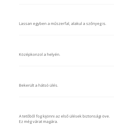
Lassan egyben a műszerfal, alakul a szőnyeg is.
Középkonzol a helyén.
Bekerült a hátsó ülés.
A tetőből fog kijönni az első ülések biztonsági öve.
Ez még várat magára.