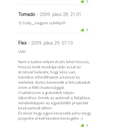
0
Tornado
- 2009. július 28. 21:01
:D Szép,,,,nagyon szééép!!!!
0
Flex
- 2009. július 29. 07:10
Üdv!
Nem is tudom milyen érzés lehet hosszú,
hosszú évek munkája után azzal az
érzéssel beleülni, hogy kész van,
bármikor elfordíthatom a kulcsot és
mehetek. Biztos keveredik a felszabadult
öröm a féltő óvatossággal.
Csatlakozom a gratulálok népes
táborához. Ennek az autónak a felújítása
mindenképpen az egyedülálló projectek
közé tartozik itthon.
És most, hogy egyre kevesebb pénz megy
projectre el kell kezdeni keresgélni :-)
0