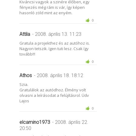
Kiváncsi vagyok a szinére élőben, egy
fényezés még rám is vár, így képen
hasonló zöld mint az enyém.
0
Attila
- 2008. április 13. 11:23
Gratula a projekthez és az autóhoz is.
Nagyon tetszik. Igen tuti lesz. Csak így
tovább!!!
0
Athos
- 2008. április 18. 18:12
Szia.
Gratulálok az autódhoz. Élmény volt
olvasni a leírásodat a felújításrol. Üdv
Lajos
0
elcamino1973
- 2008. április 22.
20:50