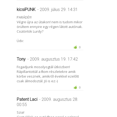
kicsiPUNK
- 2009. július 29. 14:31
PARÁDÉ!!!
Végre újra az útakon! nem is tudom mikor
örültem ennyire egy régen látott autónak.
Csütörtök Lurdy?
Üdv:
0
Tony
- 2009. augusztus 19. 17:42
Fogadjunk mosolyogtál útközben!
Rápillantottál a finom részletekre amik
körbe vesznek, amikről évekkel ezelőtt
csak álmodoztál. Jó is ez:-)
0
Patent Laci
- 2009. augusztus 28.
00:55
Szia!
Gratulálok az autódhoz,ezzel a színnel