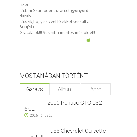
Üdv!!!
Láttam Szántódon az autót,gyönyörű
darab.
Látszik,hogy szívvel-lélekkel készült a
felújítás.
Gratulálok!!! Sok hiba mentes mérföldet!!
0
MOSTANÁBAN TÖRTÉNT
Garázs
Album
Apró
2006 Pontiac GTO LS2
6.0L
2026. július 20.
1985 Chevrolet Corvette
L98 TPI