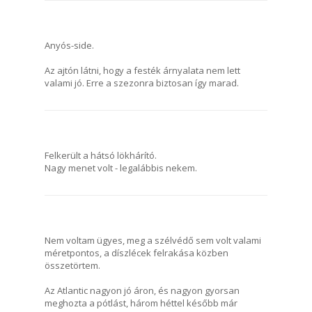
Anyós-side.
Az ajtón látni, hogy a festék árnyalata nem lett
valami jó. Erre a szezonra biztosan így marad.
Felkerült a hátsó lökhárító.
Nagy menet volt - legalábbis nekem.
Nem voltam ügyes, meg a szélvédő sem volt valami
méretpontos, a díszlécek felrakása közben
összetörtem.
Az Atlantic nagyon jó áron, és nagyon gyorsan
meghozta a pótlást, három héttel később már