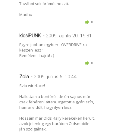
További sok örömöt hozzá.
Madhu
0
kicsiPUNK
- 2009. április 20. 19:31
Egyre jobban egyben - OVERDRIVE-ra
készen lesz?
Remélem - hajrá! :-)
0
Zola
- 2009. június 6. 10:44
Szia wireface!
Hallottam a bontóról, de én sajnos már
csak fehéren láttam. Izgatott a gyári szín,
hamar eldőlt, hogy ilyen lesz.
Hozzám már Olds Rally kerekeken került,
azok jelenleg egy barátom Oldsmobile-
ján szolgálnak.