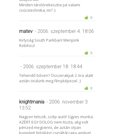
Minden tárolórekeszbe jut valami
csúcstechnika, mi? :)
0
matev
- 2006. szeptember 4. 18:06
Kirlyság South Parkban! Menjünk
Robihoz!
0
- 2006. szeptember 18. 18:44
Tehendő bőven? Összerakjuk 2 óra alatt
aztán örülünk meg fényképezel. ;)
0
knightmania
- 2006. november 3.
13:52
Nagyon tetszik, szép autó! Ügyes munka.
AZÉRT EGY DOLOG nem tiszta, alig volt
pénzed megvenni, de aztán olyan
komplett felújítást csináltál rajta amilyet