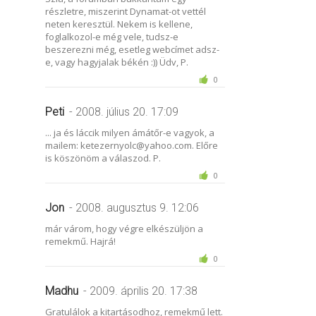
részletre, miszerint Dynamat-ot vettél
neten keresztül. Nekem is kellene,
foglalkozol-e még vele, tudsz-e
beszerezni még, esetleg webcímet adsz-
e, vagy hagyjalak békén :)) Üdv, P.
0
Peti
- 2008. július 20. 17:09
... ja és láccik milyen ámátőr-e vagyok, a
mailem: ketezernyolc@yahoo.com. Előre
is köszönöm a válaszod. P.
0
Jon
- 2008. augusztus 9. 12:06
már várom, hogy végre elkészüljön a
remekmű. Hajrá!
0
Madhu
- 2009. április 20. 17:38
Gratulálok a kitartásodhoz, remekmű lett.